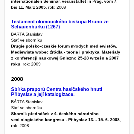
internationalen Seminar, veranstaltet in Prag, vom 7.
bis 11. März 2005
, rok: 2009
Testament olomouckého biskupa Bruno ze
Schauenburku (1267)
BÁRTA Stanislav
Stať ve sborníku
Drugie polsko-czeskie forum młodych mediewistów.
Mediewista wobec źródła - teoria i praktyka. Materiały
z konferencji naukowej Gniezno 25-28 września 2007
roku
, rok: 2009
2008
Sbírka praporů Centra hasičského hnutí
Přibyslav a její katalogizace.
BÁRTA Stanislav
Stať ve sborníku
Sborník přednášek z 4. českého národního
vexilologického kongresu : Přibyslav 13. - 15. 6. 2008
,
rok: 2008