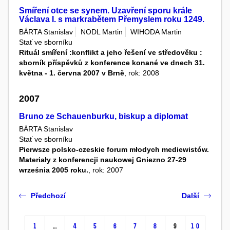
Smíření otce se synem. Uzavření sporu krále
Václava I. s markrabětem Přemyslem roku 1249.
BÁRTA Stanislav
NODL Martin
WIHODA Martin
Stať ve sborníku
Rituál smíření :konflikt a jeho řešení ve středověku :
sborník příspěvků z konference konané ve dnech 31.
května - 1. června 2007 v Brně
, rok: 2008
2007
Bruno ze Schauenburku, biskup a diplomat
BÁRTA Stanislav
Stať ve sborníku
Pierwsze polsko-czeskie forum młodych mediewistów.
Materiały z konferencji naukowej Gniezno 27-29
września 2005 roku.
, rok: 2007
Předchozí
Další
1
…
4
5
6
7
8
9
10