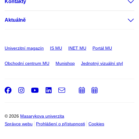
Kontakty
Aktuálně
Univerzitní magazín
IS MU
INET MU
Portál MU
Obchodní centrum MU
Munishop
Jednotný vizuální styl
Facebook
Instagram
Youtube
LinkedIn
e-
Přidat
Přidat
Email
mail
do
do
kalendáře
kalendáře
© 2026
Masarykova univerzita
Správce webu
Prohlášení o přístupnosti
Cookies