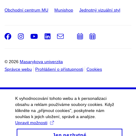
Obchodní centrum MU
Munishop
Jednotný vizuální styl
Facebook
Instagram
Youtube
LinkedIn
e-
Přidat
Přidat
Email
mail
do
do
kalendáře
kalendáře
© 2026
Masarykova univerzita
Správce webu
Prohlášení o přístupnosti
Cookies
K vyhodnocování tohoto webu a k personalizaci
obsahu a reklam používáme soubory cookies. Když
klikněte na „přijmout cookies", poskytnete nám
souhlas k jejich uložení, správě a analýze.
Upravit možnosti
Jen nezbytné