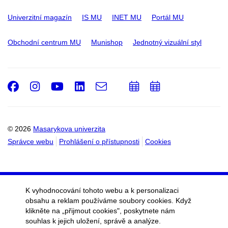
Univerzitní magazín
IS MU
INET MU
Portál MU
Obchodní centrum MU
Munishop
Jednotný vizuální styl
Facebook
Instagram
Youtube
LinkedIn
e-
Přidat
Přidat
Email
mail
do
do
kalendáře
kalendáře
© 2026
Masarykova univerzita
Správce webu
Prohlášení o přístupnosti
Cookies
K vyhodnocování tohoto webu a k personalizaci
obsahu a reklam používáme soubory cookies. Když
klikněte na „přijmout cookies", poskytnete nám
souhlas k jejich uložení, správě a analýze.