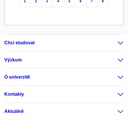
1
2
3
4
5
6
7
8
Chci studovat
Výzkum
O univerzitě
Kontakty
Aktuálně