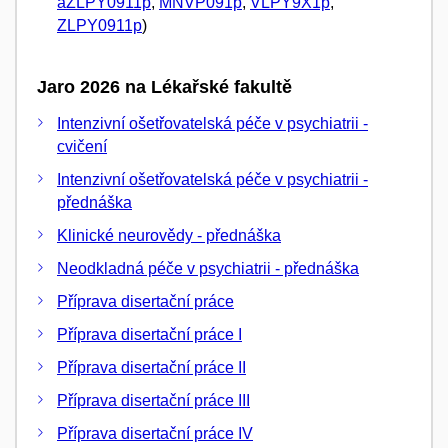
aZLPY0911p
,
MNVP091p
,
VLPY9X1p
,
ZLPY0911p
)
Jaro 2026 na Lékařské fakultě
Intenzivní ošetřovatelská péče v psychiatrii -
cvičení
Intenzivní ošetřovatelská péče v psychiatrii -
přednáška
Klinické neurovědy - přednáška
Neodkladná péče v psychiatrii - přednáška
Příprava disertační práce
Příprava disertační práce I
Příprava disertační práce II
Příprava disertační práce III
Příprava disertační práce IV