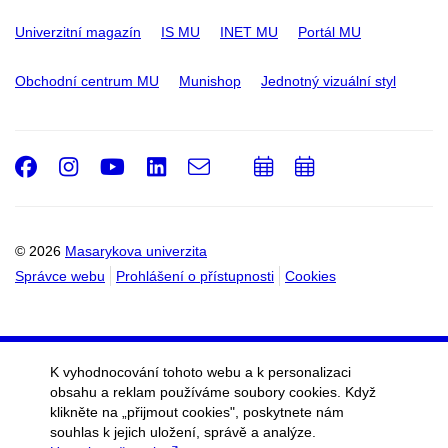
Univerzitní magazín
IS MU
INET MU
Portál MU
Obchodní centrum MU
Munishop
Jednotný vizuální styl
Facebook
Instagram
Youtube
LinkedIn
e-
Přidat
Přidat
Email
mail
do
do
kalendáře
kalendáře
© 2026
Masarykova univerzita
Správce webu
Prohlášení o přístupnosti
Cookies
K vyhodnocování tohoto webu a k personalizaci
obsahu a reklam používáme soubory cookies. Když
klikněte na „přijmout cookies", poskytnete nám
souhlas k jejich uložení, správě a analýze.