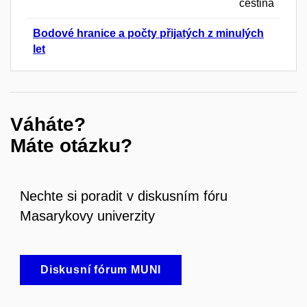
čeština
Bodové hranice a počty přijatých z minulých
let
Váháte?
Máte otázku?
Nechte si poradit v diskusním fóru
Masarykovy univerzity
Diskusní fórum MUNI