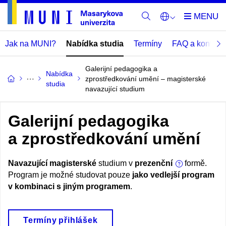
Jak na MUNI?
Nabídka studia
Termíny
FAQ a kontakt
Galerijní pedagogika a
Nabídka
zprostředkování umění – magisterské
studia
navazující studium
Galerijní pedagogika
a zprostředkování umění
Navazující magisterské
studium v
prezenční
formě.
Program je možné studovat pouze
jako vedlejší program
v kombinaci s jiným programem
.
Termíny přihlášek