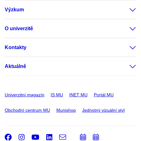
Výzkum
O univerzitě
Kontakty
Aktuálně
Univerzitní magazín
IS MU
INET MU
Portál MU
Obchodní centrum MU
Munishop
Jednotný vizuální styl
Facebook
Instagram
Youtube
LinkedIn
e-
Přidat
Přidat