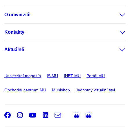
O univerzitě
Kontakty
Aktuálně
Univerzitní magazín
IS MU
INET MU
Portál MU
Obchodní centrum MU
Munishop
Jednotný vizuální styl
Facebook
Instagram
Youtube
LinkedIn
e-
Přidat
Přidat
Email
mail
do
do
kalendáře
kalendáře