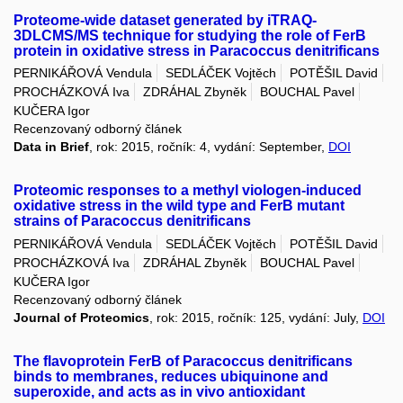
Proteome-wide dataset generated by iTRAQ-
3DLCMS/MS technique for studying the role of FerB
protein in oxidative stress in Paracoccus denitrificans
PERNIKÁŘOVÁ Vendula
SEDLÁČEK Vojtěch
POTĚŠIL David
PROCHÁZKOVÁ Iva
ZDRÁHAL Zbyněk
BOUCHAL Pavel
KUČERA Igor
Recenzovaný odborný článek
Data in Brief
, rok: 2015, ročník: 4, vydání: September,
DOI
Proteomic responses to a methyl viologen-induced
oxidative stress in the wild type and FerB mutant
strains of Paracoccus denitrificans
PERNIKÁŘOVÁ Vendula
SEDLÁČEK Vojtěch
POTĚŠIL David
PROCHÁZKOVÁ Iva
ZDRÁHAL Zbyněk
BOUCHAL Pavel
KUČERA Igor
Recenzovaný odborný článek
Journal of Proteomics
, rok: 2015, ročník: 125, vydání: July,
DOI
The flavoprotein FerB of Paracoccus denitrificans
binds to membranes, reduces ubiquinone and
superoxide, and acts as in vivo antioxidant