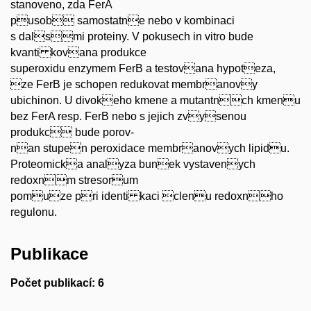
stanoveno, zda FerA
pusob samostatne nebo v kombinaci
s dalsmi proteiny. V pokusech in vitro bude
kvanti kovana produkce
superoxidu enzymem FerB a testovana hypoteza,
ze FerB je schopen redukovat membranovy
ubichinon. U divokeho kmene a mutantnch kmenu
bez FerA resp. FerB nebo s jejich zvysenou
produkc bude porov-
nan stupen peroxidace membranovych lipidu.
Proteomicka analyza bunek vystavenych
redoxnm stresorum
pomuze pri identi kaci clenu redoxnho
regulonu.
Publikace
Počet publikací: 6