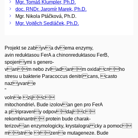
Mgr. Tomáš Klumpler, Ph.D.
doc. RNDr. Jaromír Marek, Ph.D.
Mgr. Nikola Ptáčková, Ph.D.
Mgr. Vojtěch Sedláček, Ph.D.
Projekt se zabyva dvema enzymy,
avin reduktasou FerA a chinonreduktasou FerB,
spojenymi s genero-
vanm nebo zvladanm oxidacnho
stresu u bakterie Paracoccus denitri cans, casto
nazyvane
"
volne zijc
mitochondrie\. Bude izolovan gen pro FerA
a pripraveny odpovdajc
rekombinantn protein bude charak-
terizovan enzymologicky, krystalogra cky a pomoc
mstne rzene mutageneze. Bude