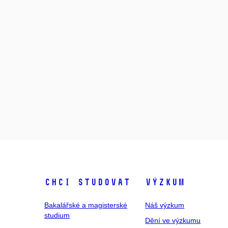
Chci studovat
Výzkum
Bakalářské a magisterské
Náš výzkum
studium
Dění ve výzkumu