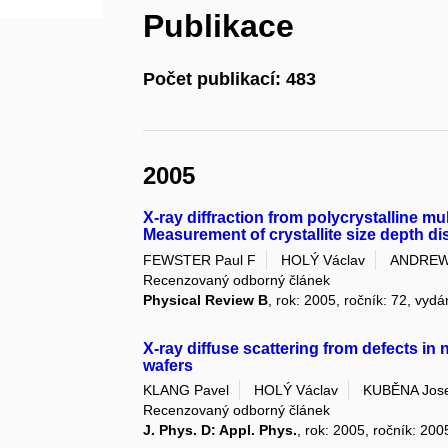
Publikace
Počet publikací: 483
2005
X-ray diffraction from polycrystalline mu
Measurement of crystallite size depth di
FEWSTER Paul F
HOLÝ Václav
ANDREW
Recenzovaný odborný článek
Physical Review B
, rok: 2005, ročník: 72, vydá
X-ray diffuse scattering from defects in
wafers
KLANG Pavel
HOLÝ Václav
KUBĚNA Jos
Recenzovaný odborný článek
J. Phys. D: Appl. Phys.
, rok: 2005, ročník: 200