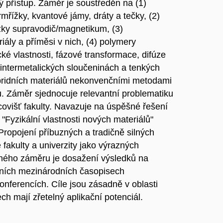
ý přístup. Záměr je soustředěn na (1)
ížky, kvantové jámy, dráty a tečky, (2)
žky supravodič/magnetikum, (3)
iály a příměsi v nich, (4) polymery
ké vlastnosti, fázové transformace, difúze
intermetalických sloučeninách a tenkých
ybridních materiálů nekonvenčními metodami
. Záměr sjednocuje relevantní problematiku
covišť fakulty. Navazuje na úspěšné řešení
zikální vlastnosti nových materiálů"
 Propojení příbuzných a tradičně silných
fakulty a univerzity jako výrazných
ného záměru je dosažení výsledků na
dních mezinárodních časopisech
nferencích. Cíle jsou zásadně v oblasti
h mají zřetelný aplikační potenciál.