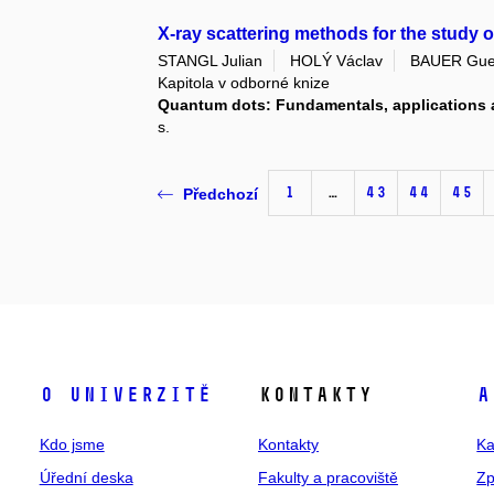
X-ray scattering methods for the study 
STANGL Julian
HOLÝ Václav
BAUER Gue
Kapitola v odborné knize
Quantum dots: Fundamentals, applications a
s.
1
…
43
44
45
Předchozí
O univerzitě
Kontakty
A
Kdo jsme
Kontakty
Ka
Úřední deska
Fakulty a pracoviště
Zp