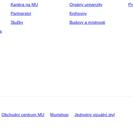
Kariéra na MU
Orgány univerzity
Pr
Partnerství
Knihovny
Služby
Budovy a místnosti
a
Obchodní centrum MU
Munishop
Jednotný vizuální styl