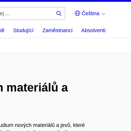
Čeština
Hledej
...
ně
Studující
Zaměstnanci
Absolventi
h materiálů a
ium nových materiálů a jevů, které