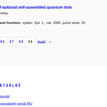
of epitaxial self-assembled quantum dots
nther
nd frontiers
, vydání: Vyd. 1., rok: 2005, počet stran: 25
46
47
48
49
Další
ktuálně
lendář
ravodajský portál MU