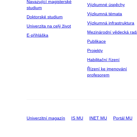
Navazující magisterské
Výzkumné úspěchy
studium
Výzkumná témata
Doktorské studium
Výzkumná infrastruktura
Univerzita na celý život
Mezinárodní vědecká rad
E-přihláška
Publikace
Projekty
Habilitační řízení
Řízení ke jmenování
profesorem
Univerzitní magazín
IS MU
INET MU
Portál MU