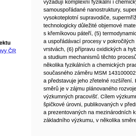
vyžadují komplexní fyzikální i chemick
samouspořádané nanostruktury, supermř
vysokoteplotní supravodiče, supermří
technologicky důležité objemové mater
s křemíkovou páteří, (5) termodynamic
a uspořádávací procesy v pokročilých 
jektu
vrstvách, (6) přípravu oxidických a h
hovy ČR
a studium mechanismů těchto procesů
několika fyzikálních a chemických pra
současného záměru MSM 143100002 "Fy
a představuje jeho zřetelné rozšíření.
směrů je v zájmu plánovaného rozvoje 
výzkumných pracovišť. Cílem výzkum
špičkové úrovni, publikovaných v pře
a prezentovaných na mezinárodních ko
základního výzkumu, v několika směrec