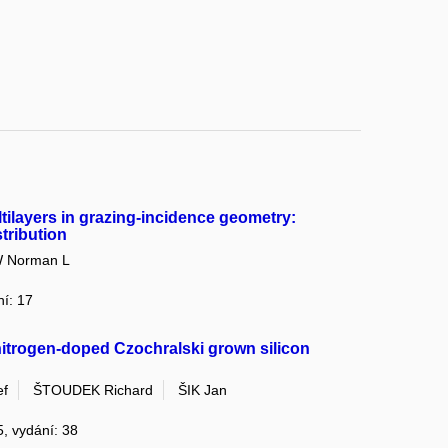
ltilayers in grazing-incidence geometry:
stribution
 Norman L
ní: 17
 nitrogen-doped Czochralski grown silicon
ef
ŠTOUDEK Richard
ŠIK Jan
5, vydání: 38