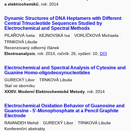
a elektrochemiků
, rok: 2014
Dynamic Structures of DNA Heptamers with Different
Central Trinucleotide Sequences Studied by
Electrochemical and Spectral Methods
PILAŘOVÁ Iveta
KEJNOVSKÁ Iva
VORLÍČKOVÁ Michaela
TRNKOVÁ Libuše
Recenzovaný odborný článek
Electroanalysis
, rok: 2014, ročník: 26, vydání: 10,
DOI
Electrochemical and Spectral Analysis of Cytosine and
Guanine Homo-oligodeoxynucleotides
GURECKÝ Libor
TRNKOVÁ Libuše
Stať ve sborníku
XXXIV. Moderní Elektrochemické Metody
, rok: 2014
Electrochemical Oxidation Behavior of Guanosine and
Guanosine - 5'-Monophosphate at a Pencil Graphite
Electrode
RAVANDEH Mehdi
GURECKÝ Libor
TRNKOVÁ Libuše
Konferenční abstrakty