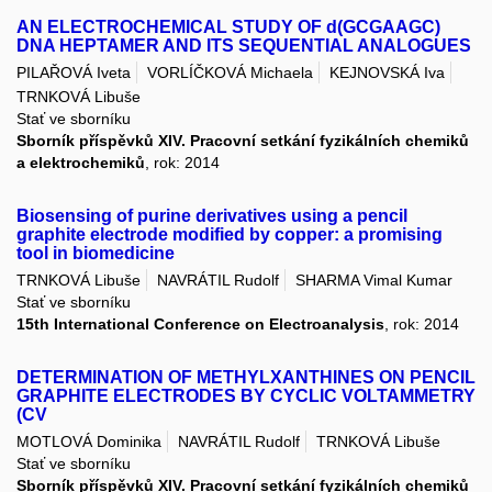
AN ELECTROCHEMICAL STUDY OF d(GCGAAGC)
DNA HEPTAMER AND ITS SEQUENTIAL ANALOGUES
PILAŘOVÁ Iveta
VORLÍČKOVÁ Michaela
KEJNOVSKÁ Iva
TRNKOVÁ Libuše
Stať ve sborníku
Sborník příspěvků XIV. Pracovní setkání fyzikálních chemiků
a elektrochemiků
, rok: 2014
Biosensing of purine derivatives using a pencil
graphite electrode modified by copper: a promising
tool in biomedicine
TRNKOVÁ Libuše
NAVRÁTIL Rudolf
SHARMA Vimal Kumar
Stať ve sborníku
15th International Conference on Electroanalysis
, rok: 2014
DETERMINATION OF METHYLXANTHINES ON PENCIL
GRAPHITE ELECTRODES BY CYCLIC VOLTAMMETRY
(CV
MOTLOVÁ Dominika
NAVRÁTIL Rudolf
TRNKOVÁ Libuše
Stať ve sborníku
Sborník příspěvků XIV. Pracovní setkání fyzikálních chemiků