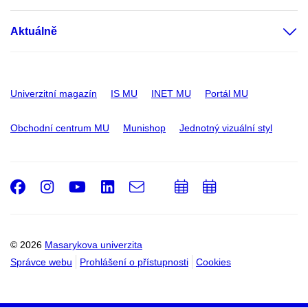
Aktuálně
Univerzitní magazín
IS MU
INET MU
Portál MU
Obchodní centrum MU
Munishop
Jednotný vizuální styl
Facebook
Instagram
Youtube
LinkedIn
e-
Přidat
Přidat
Email
mail
do
do
kalendáře
kalendáře
© 2026
Masarykova univerzita
Správce webu
Prohlášení o přístupnosti
Cookies