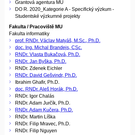
Grantová agentura MU
DO R. 2020_Kategorie A - Specifický výzkum -
Studentské výzkumné projekty
Fakulta / Pracoviště MU
Fakulta informatiky
prof. RNDr. Václav Matyáš, M.Sc., Ph.D.
doc. Ing. Michal Brandejs, CSc.
RNDr. Vlasta Bukačová, Ph.D.
RNDr. Jan Byška, Ph.D.
RNDr. Zdenek Eichler
RNDr. David Gešvindr, Ph.D.
Ibrahim Ghafir, Ph.D.
doc. RNDr. Aleš Horák, Ph.D.
RNDr. Igor Chalás
RNDr. Adam Jurčík, Ph.D.
RNDr. Adam Kučera, Ph.D.
RNDr. Martin Líška
RNDr. Filip Mravec, Ph.D.
RNDr. Filip Nguyen