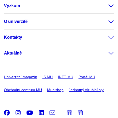
Výzkum
O univerzitě
Kontakty
Aktuálně
Univerzitní magazín
IS MU
INET MU
Portál MU
Obchodní centrum MU
Munishop
Jednotný vizuální styl
Facebook
Instagram
Youtube
LinkedIn
e-
Přidat
Přidat
Email