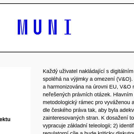
Každý uživatel nakládající s digitální
spoléhá na výjimky a omezení (V&O). 
a harmonizována na úrovni EU, V&O nik
neřešených právních otázek. Hlavním
metodologický rámec pro vyváženou ap
dle českého práva tak, aby byla adek
zainteresovaných stran. K dosažení to
jektu
vypracuje základní teleologii; 2) ident
regulatorní cíle a bude kriticky diskut