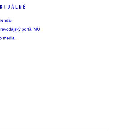
ktuálně
lendář
ravodajský portál MU
o média