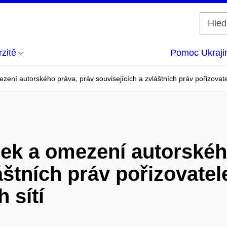
zitě
Pomoc Ukraji
ení autorského práva, práv souvisejících a zvláštních práv pořizovatel
ek a omezení autorskéh
áštních práv pořizovate
h sítí