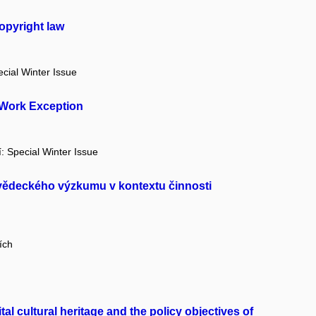
opyright law
ecial Winter Issue
l Work Exception
í: Special Winter Issue
y vědeckého výzkumu v kontextu činnosti
ích
al cultural heritage and the policy objectives of