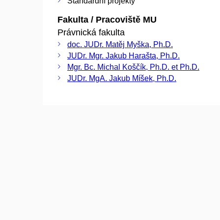
Standardní projekty
Fakulta / Pracoviště MU
Právnická fakulta
doc. JUDr. Matěj Myška, Ph.D.
JUDr. Mgr. Jakub Harašta, Ph.D.
Mgr. Bc. Michal Koščík, Ph.D. et Ph.D.
JUDr. MgA. Jakub Míšek, Ph.D.