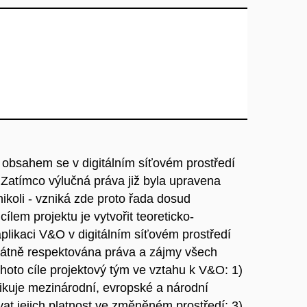
m obsahem se v digitálním síťovém prostředí
Zatímco výlučná práva již byla upravena
oli - vzniká zde proto řada dosud
 cílem projektu je vytvořit teoreticko-
likaci V&O v digitálním síťovém prostředí
vátně respektována práva a zájmy všech
hoto cíle projektový tým ve vztahu k V&O: 1)
ifikuje mezinárodní, evropské a národní
ovat jejich platnost ve změněném prostředí; 3)