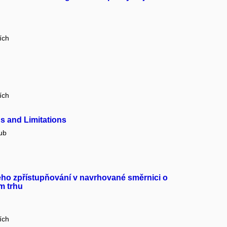
ích
ích
ns and Limitations
ub
jeho zpřístupňování v navrhované směrnici o
m trhu
ích