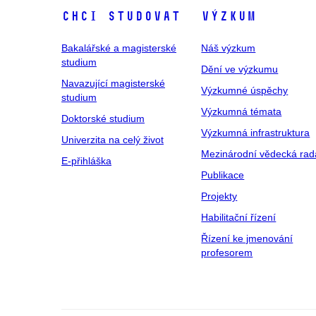
Chci studovat
Výzkum
Bakalářské a magisterské
Náš výzkum
studium
Dění ve výzkumu
Navazující magisterské
Výzkumné úspěchy
studium
Výzkumná témata
Doktorské studium
Výzkumná infrastruktura
Univerzita na celý život
Mezinárodní vědecká rad
E-přihláška
Publikace
Projekty
Habilitační řízení
Řízení ke jmenování
profesorem