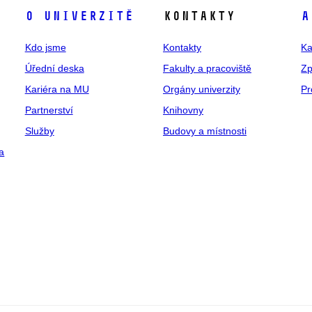
O univerzitě
Kontakty
A
Kdo jsme
Kontakty
Ka
Úřední deska
Fakulty a pracoviště
Zp
Kariéra na MU
Orgány univerzity
Pr
Partnerství
Knihovny
Služby
Budovy a místnosti
a