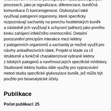
procesech, jako je signalizace, diferenciace, buněčná
komunikace či kancerogeneze. Glykosylací také
využívají patogenní organismy, které specificky
rozpoznávají sacharidy na povrchu hostitelských buněk
a následně jich využívají k uchycení (adhezi) jako prvního
kroku zahájení infekčního onemocnění. Detailní
porozumění principům interakce mezi lektiny
z patogenních organismů a sacharidy je možné využít pro
návrhy antiadhezivních látek, Projekt si klade za cíl
strukturně a funkčně charakterizovat vybrané lektiny
z lidských patogenů a navrhnout jejich specifické inhibitory.
Studované lektiny budou dále využity pro vypracování
metod studia specifické glykosylace buněk, jež může být
použito pro bioanalytické účely.
Publikace
Počet publikací: 25