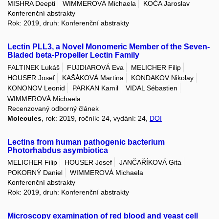
MISHRA Deepti
WIMMEROVÁ Michaela
KOČA Jaroslav
Konferenční abstrakty
Rok: 2019, druh: Konferenční abstrakty
Lectin PLL3, a Novel Monomeric Member of the Seven-
Bladed beta-Propeller Lectin Family
FALTINEK Lukáš
FUJDIAROVÁ Eva
MELICHER Filip
HOUSER Josef
KAŠÁKOVÁ Martina
KONDAKOV Nikolay
KONONOV Leonid
PARKAN Kamil
VIDAL Sébastien
WIMMEROVÁ Michaela
Recenzovaný odborný článek
Molecules
, rok: 2019, ročník: 24, vydání: 24,
DOI
Lectins from human pathogenic bacterium
Photorhabdus asymbiotica
MELICHER Filip
HOUSER Josef
JANČAŘÍKOVÁ Gita
POKORNÝ Daniel
WIMMEROVÁ Michaela
Konferenční abstrakty
Rok: 2019, druh: Konferenční abstrakty
Microscopy examination of red blood and yeast cell