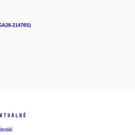
(GA26-21476S)
ktuálně
lendář