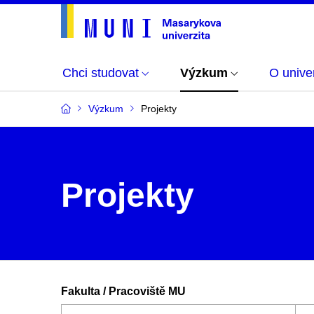
Chci studovat
Výzkum
O univer
Výzkum
Projekty
Projekty
Fakulta / Pracoviště MU