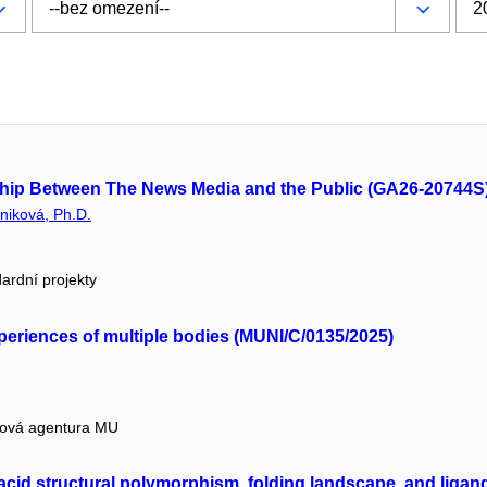
nship Between The News Media and the Public (GA26-20744S
niková, Ph.D.
ardní projekty
 Experiences of multiple bodies (MUNI/C/0135/2025)
tová agentura MU
cid structural polymorphism, folding landscape, and ligand 