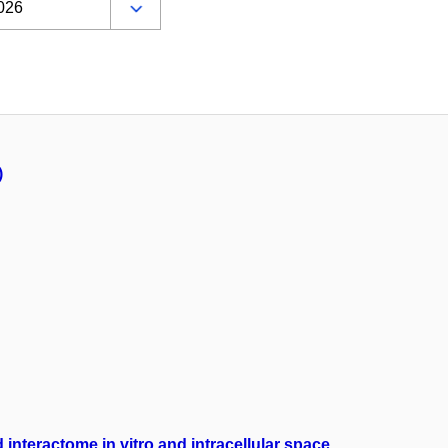
)
interactome in vitro and intracellular space