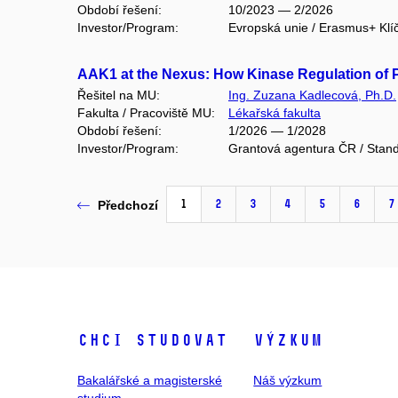
Období řešení:
10/2023 — 2/2026
Investor/Program:
Evropská unie / Erasmus+ Klí
AAK1 at the Nexus: How Kinase Regulation of
Řešitel na MU:
Ing. Zuzana Kadlecová, Ph.D.
Fakulta / Pracoviště MU:
Lékařská fakulta
Období řešení:
1/2026 — 1/2028
Investor/Program:
Grantová agentura ČR / Stand
1
2
3
4
5
6
7
Předchozí
Chci studovat
Výzkum
Bakalářské a magisterské
Náš výzkum