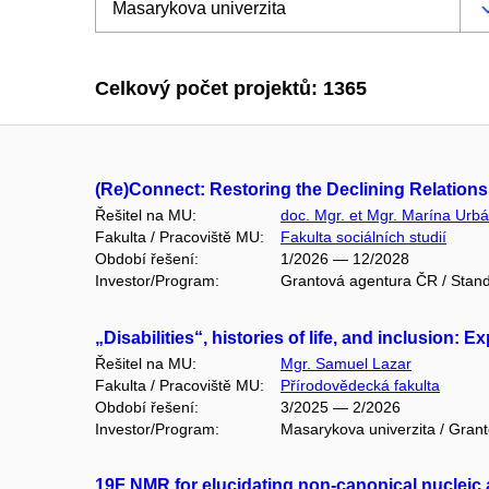
Celkový počet projektů: 1365
(Re)Connect: Restoring the Declining Relatio
Řešitel na MU:
doc. Mgr. et Mgr. Marína Urbá
Fakulta / Pracoviště MU:
Fakulta sociálních studií
Období řešení:
1/2026 — 12/2028
Investor/Program:
Grantová agentura ČR / Stand
„Disabilities“, histories of life, and inclusion:
Řešitel na MU:
Mgr. Samuel Lazar
Fakulta / Pracoviště MU:
Přírodovědecká fakulta
Období řešení:
3/2025 — 2/2026
Investor/Program:
Masarykova univerzita / Gran
19F NMR for elucidating non-canonical nucleic a