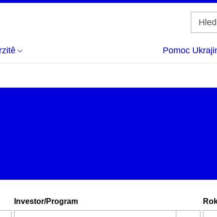
zitě
Pomoc Ukraji
Investor/Program
Ro