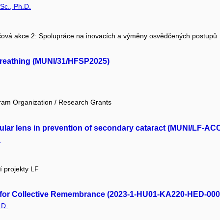
Sc., Ph.D.
čová akce 2: Spolupráce na inovacích a výměny osvědčených postupů
breathing (MUNI/31/HFSP2025)
ram Organization / Research Grants
ocular lens in prevention of secondary cataract (MUNI/LF-AC
.
í projekty LF
y for Collective Remembrance (2023-1-HU01-KA220-HED-00
.D.