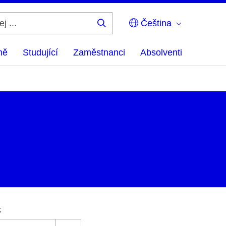
Čeština
Hledej
...
ně
Studující
Zaměstnanci
Absolventi
k