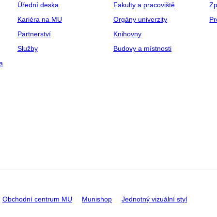
Úřední deska
Fakulty a pracoviště
Zp
Kariéra na MU
Orgány univerzity
Pr
Partnerství
Knihovny
Služby
Budovy a místnosti
a
Obchodní centrum MU
Munishop
Jednotný vizuální styl