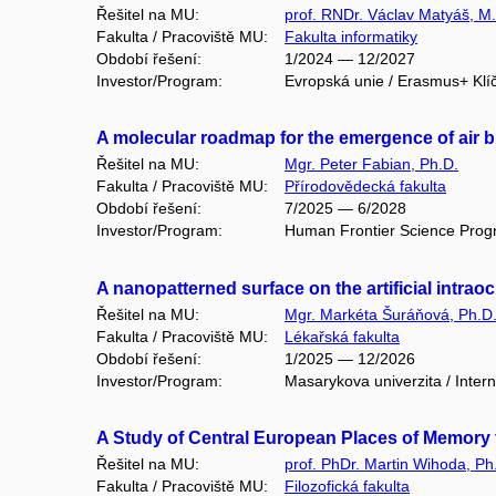
Řešitel na MU:
prof. RNDr. Václav Matyáš, M.
Fakulta / Pracoviště MU:
Fakulta informatiky
Období řešení:
1/2024 — 12/2027
Investor/Program:
Evropská unie / Erasmus+ Klí
A molecular roadmap for the emergence of air 
Řešitel na MU:
Mgr. Peter Fabian, Ph.D.
Fakulta / Pracoviště MU:
Přírodovědecká fakulta
Období řešení:
7/2025 — 6/2028
Investor/Program:
Human Frontier Science Prog
A nanopatterned surface on the artificial intra
Řešitel na MU:
Mgr. Markéta Šuráňová, Ph.D
Fakulta / Pracoviště MU:
Lékařská fakulta
Období řešení:
1/2025 — 12/2026
Investor/Program:
Masarykova univerzita / Intern
A Study of Central European Places of Memor
Řešitel na MU:
prof. PhDr. Martin Wihoda, Ph
Fakulta / Pracoviště MU:
Filozofická fakulta