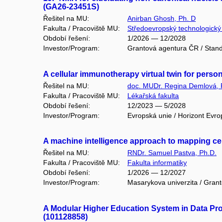
(GA26-23451S)
Řešitel na MU:
Anirban Ghosh, Ph. D
Fakulta / Pracoviště MU:
Středoevropský technologický i
Období řešení:
1/2026 — 12/2028
Investor/Program:
Grantová agentura ČR / Stand
A cellular immunotherapy virtual twin for perso
Řešitel na MU:
doc. MUDr. Regina Demlová, 
Fakulta / Pracoviště MU:
Lékařská fakulta
Období řešení:
12/2023 — 5/2028
Investor/Program:
Evropská unie / Horizont Evro
A machine intelligence approach to mapping cell
Řešitel na MU:
RNDr. Samuel Pastva, Ph.D.
Fakulta / Pracoviště MU:
Fakulta informatiky
Období řešení:
1/2026 — 12/2027
Investor/Program:
Masarykova univerzita / Gran
A Modular Higher Education System in Data Pro
(101128858)