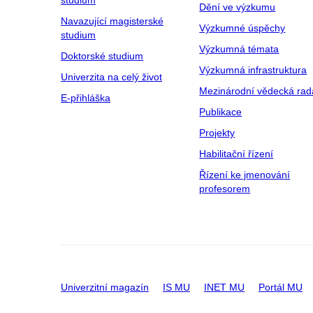
studium
Dění ve výzkumu
Navazující magisterské
Výzkumné úspěchy
studium
Výzkumná témata
Doktorské studium
Výzkumná infrastruktura
Univerzita na celý život
Mezinárodní vědecká rad
E-přihláška
Publikace
Projekty
Habilitační řízení
Řízení ke jmenování
profesorem
Univerzitní magazín
IS MU
INET MU
Portál MU