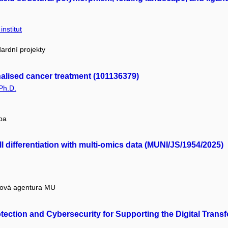
nstitut
ardní projekty
nalised cancer treatment (101136379)
Ph.D.
pa
 differentiation with multi-omics data (MUNI/JS/1954/2025)
tová agentura MU
tection and Cybersecurity for Supporting the Digital Tran