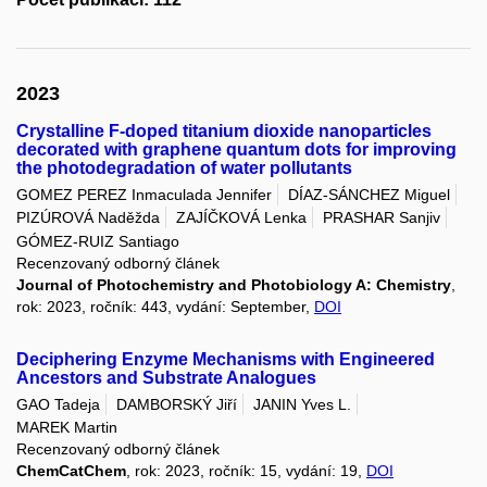
2023
Crystalline F-doped titanium dioxide nanoparticles
decorated with graphene quantum dots for improving
the photodegradation of water pollutants
GOMEZ PEREZ Inmaculada Jennifer
DÍAZ-SÁNCHEZ Miguel
PIZÚROVÁ Naděžda
ZAJÍČKOVÁ Lenka
PRASHAR Sanjiv
GÓMEZ-RUIZ Santiago
Recenzovaný odborný článek
Journal of Photochemistry and Photobiology A: Chemistry
,
rok: 2023, ročník: 443, vydání: September,
DOI
Deciphering Enzyme Mechanisms with Engineered
Ancestors and Substrate Analogues
GAO Tadeja
DAMBORSKÝ Jiří
JANIN Yves L.
MAREK Martin
Recenzovaný odborný článek
ChemCatChem
, rok: 2023, ročník: 15, vydání: 19,
DOI