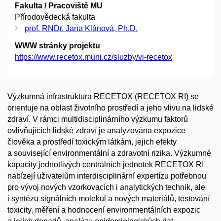
Fakulta / Pracoviště MU
Přírodovědecká fakulta
prof. RNDr. Jana Klánová, Ph.D.
WWW stránky projektu
https://www.recetox.muni.cz/sluzby/vi-recetox
Výzkumná infrastruktura RECETOX (RECETOX RI) se
orientuje na oblast životního prostředí a jeho vlivu na lidské
zdraví. V rámci multidisciplinárního výzkumu faktorů
ovlivňujících lidské zdraví je analyzována expozice
člověka a prostředí toxickým látkám, jejich efekty
a související environmentální a zdravotní rizika. Výzkumné
kapacity jednotlivých centrálních jednotek RECETOX RI
nabízejí uživatelům interdisciplinární expertízu potřebnou
pro vývoj nových vzorkovacích i analytických technik, ale
i syntézu signálních molekul a nových materiálů, testování
toxicity, měření a hodnocení environmentálních expozic