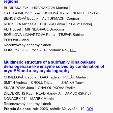
regions
BUDINSKÁ Eva
HRIVŇÁKOVÁ Martina
CATELA IVKOVIĆ Tina
BOUDNÁ Marie
NENUTIL Rudolf
BENCSIKOVÁ Beatrix
AL TUKMACHI Dagmar
RUČKOVÁ Michaela
DUBSKÁ Lenka
SLABÝ Ondřej
FEIT Josef
MIHNEA-PAUL Dragomir
BOŘILOVÁ LINHARTOVÁ Petra
TEJPAR Sabine
POPOVICI Vlad
Recenzovaný odborný článek
eLife
, rok: 2023, ročník: 12, vydání: Nov,
DOI
Multimeric structure of a subfamily III haloalkane
dehalogenase-like enzyme solved by combination of
cryo-EM and x-ray crystallography
CHMELOVÁ Klaudia
GAO Tadeja
POLÁK Martin
SMITH Andrea
CROLL Tristan I.
SHAIKH Tanvir
ŠKAŘUPOVÁ Jana
CHALOUPKOVÁ Radka
DIEDERICHS Kay
READ Randy J.
DAMBORSKÝ Jiří
NOVÁČEK Jiří
MAREK Martin
Recenzovaný odborný článek
Protein Science
, rok: 2023, ročník: 32, vydání: 10,
DOI