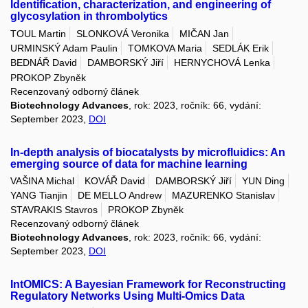
Identification, characterization, and engineering of
glycosylation in thrombolytics
TOUL Martin
SLONKOVÁ Veronika
MIČAN Jan
URMINSKÝ Adam Paulin
TOMKOVA Maria
SEDLÁK Erik
BEDNÁŘ David
DAMBORSKÝ Jiří
HERNYCHOVÁ Lenka
PROKOP Zbyněk
Recenzovaný odborný článek
Biotechnology Advances
, rok: 2023, ročník: 66, vydání:
September 2023,
DOI
In-depth analysis of biocatalysts by microfluidics: An
emerging source of data for machine learning
VAŠINA Michal
KOVÁŘ David
DAMBORSKÝ Jiří
YUN Ding
YANG Tianjin
DE MELLO Andrew
MAZURENKO Stanislav
STAVRAKIS Stavros
PROKOP Zbyněk
Recenzovaný odborný článek
Biotechnology Advances
, rok: 2023, ročník: 66, vydání:
September 2023,
DOI
IntOMICS: A Bayesian Framework for Reconstructing
Regulatory Networks Using Multi-Omics Data