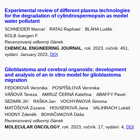
Experimental review of different plasma technologies
for the degradation of cylindrospermopsin as model
water pollutant
SCHNEIDER Marcel
RATAJ Raphael
BLÁHA Luděk
KOLB Juergen F.
Recenzovaný odborný článek
CHEMICAL ENGINEERING JOURNAL
, rok: 2023, ročník: 451,
vydání: January 2023,
DOI
Glioblastoma and cerebral organoids: development
and analysis of an in vitro model for glioblastoma
migration
FEDOROVÁ Veronika
POSPÍŠILOVÁ Veronika
VÁŇOVÁ Tereza
AMRUZ ČERNÁ Kateřina
ABAFFY Pavel
SEDMÍK Jiří
RAŠKA Jan
VOCHYÁNOVÁ Simona
MATŮŠOVÁ Zuzana
HOUSEROVÁ Jana
VALIHRACH Lukáš
HODNÝ Zdeněk
BOHAČIAKOVÁ Dáša
Recenzovaný odborný článek
MOLECULAR ONCOLOGY
, rok: 2023, ročník: 17, vydání: 4,
DOI