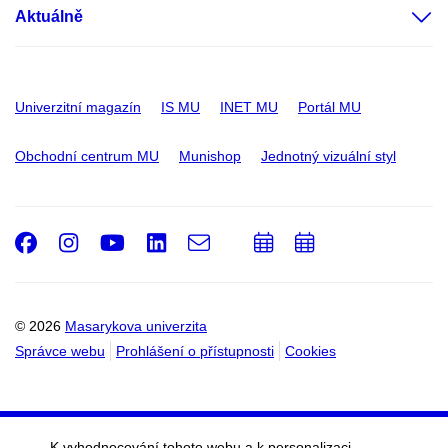
Aktuálně
Univerzitní magazín
IS MU
INET MU
Portál MU
Obchodní centrum MU
Munishop
Jednotný vizuální styl
Facebook
Instagram
Youtube
LinkedIn
e-
Přidat
Přidat
Email
mail
do
do
kalendáře
kalendáře
© 2026
Masarykova univerzita
Správce webu
Prohlášení o přístupnosti
Cookies
K vyhodnocování tohoto webu a k personalizaci