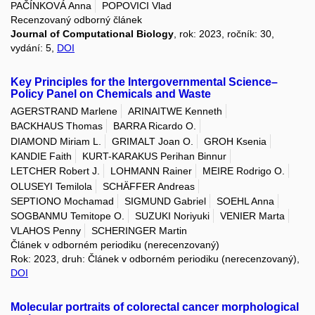
PAČÍNKOVÁ Anna
POPOVICI Vlad
Recenzovaný odborný článek
Journal of Computational Biology
, rok: 2023, ročník: 30,
vydání: 5,
DOI
Key Principles for the Intergovernmental Science–
Policy Panel on Chemicals and Waste
AGERSTRAND Marlene
ARINAITWE Kenneth
BACKHAUS Thomas
BARRA Ricardo O.
DIAMOND Miriam L.
GRIMALT Joan O.
GROH Ksenia
KANDIE Faith
KURT-KARAKUS Perihan Binnur
LETCHER Robert J.
LOHMANN Rainer
MEIRE Rodrigo O.
OLUSEYI Temilola
SCHÄFFER Andreas
SEPTIONO Mochamad
SIGMUND Gabriel
SOEHL Anna
SOGBANMU Temitope O.
SUZUKI Noriyuki
VENIER Marta
VLAHOS Penny
SCHERINGER Martin
Článek v odborném periodiku (nerecenzovaný)
Rok: 2023, druh: Článek v odborném periodiku (nerecenzovaný),
DOI
Molecular portraits of colorectal cancer morphological