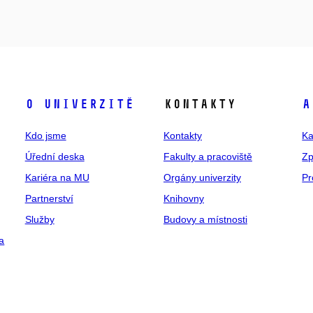
O univerzitě
Kontakty
A
Kdo jsme
Kontakty
Ka
Úřední deska
Fakulty a pracoviště
Zp
Kariéra na MU
Orgány univerzity
Pr
Partnerství
Knihovny
Služby
Budovy a místnosti
a