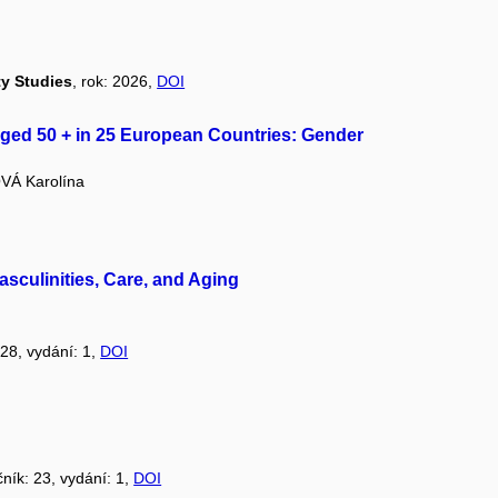
ty Studies
, rok: 2026,
DOI
ed 50 + in 25 European Countries: Gender
Á Karolína
asculinities, Care, and Aging
 28, vydání: 1,
DOI
čník: 23, vydání: 1,
DOI