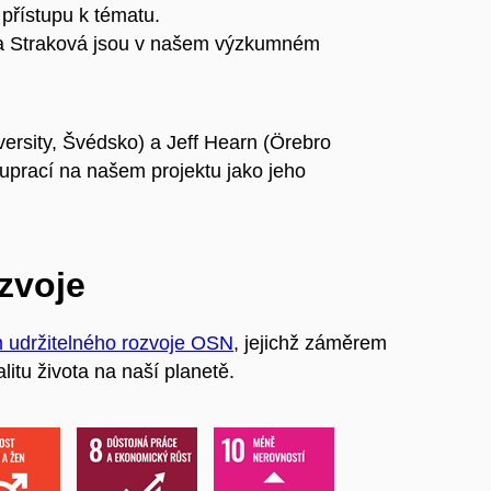
 přístupu k tématu.
ta Straková jsou v našem výzkumném
versity, Švédsko) a Jeff Hearn (Örebro
luprací na našem projektu jako jeho
ozvoje
m udržitelného rozvoje OSN
, jejichž záměrem
litu života na naší planetě.