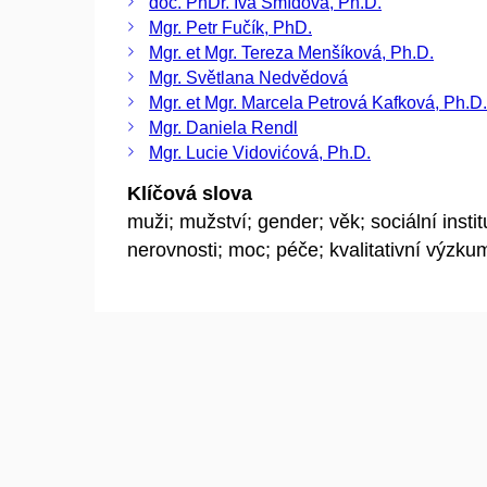
doc. PhDr. Iva Šmídová, Ph.D.
Mgr. Petr Fučík, PhD.
Mgr. et Mgr. Tereza Menšíková, Ph.D.
Mgr. Světlana Nedvědová
Mgr. et Mgr. Marcela Petrová Kafková, Ph.D.
Mgr. Daniela Rendl
Mgr. Lucie Vidovićová, Ph.D.
Klíčová slova
muži; mužství; gender; věk; sociální instit
nerovnosti; moc; péče; kvalitativní výzku