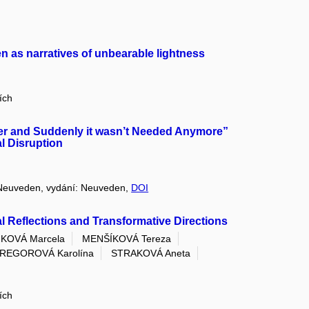
n as narratives of unbearable lightness
ích
giver and Suddenly it wasn’t Needed Anymore”
l Disruption
: Neuveden, vydání: Neuveden,
DOI
al Reflections and Transformative Directions
KOVÁ Marcela
MENŠÍKOVÁ Tereza
REGOROVÁ Karolína
STRAKOVÁ Aneta
ích