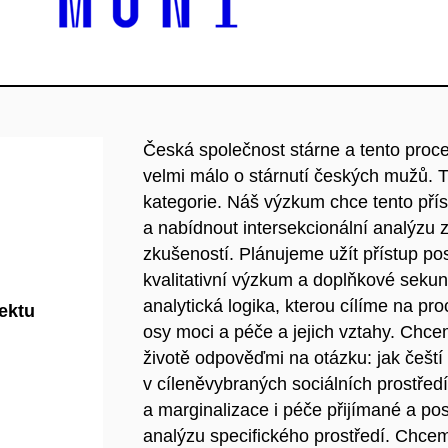
Česká společnost stárne a tento proc
velmi málo o stárnutí českých mužů. T
kategorie. Náš výzkum chce tento příst
a nabídnout intersekcionální analýzu z
zkušeností. Plánujeme užít přístup 
kvalitativní výzkum a doplňkové sekund
analytická logika, kterou cílíme na pr
jektu
osy moci a péče a jejich vztahy. Ch
životě odpověďmi na otázku: jak čeští 
v cíleněvybraných sociálních prostře
a marginalizace i péče přijímané a po
analýzu specifického prostředí. Chcem