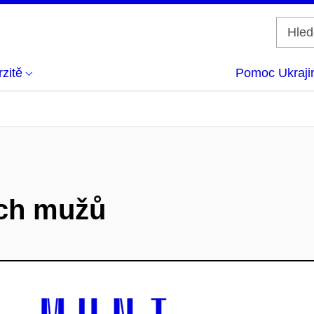
zitě
Pomoc Ukraji
ích mužů