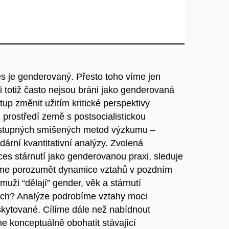
es je genderovaný. Přesto toho víme jen
i totiž často nejsou bráni jako genderovaná
up změnit užitím kritické perspektivy
 prostředí země s postsocialistickou
postupných smíšených metod výzkumu –
ární kvantitativní analýzy. Zvolená
oces stárnutí jako genderovanou praxi, sleduje
ceme porozumět dynamice vztahů v pozdním
muži “dělají” gender, věk a stárnutí
dích? Analýze podrobíme vztahy moci
skytované. Cílíme dále než nabídnout
e konceptuálně obohatit stávající