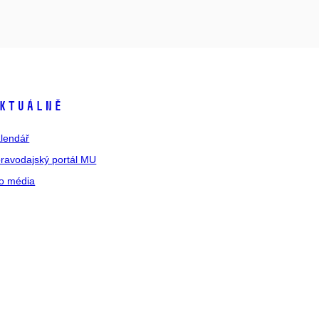
ktuálně
lendář
ravodajský portál MU
o média