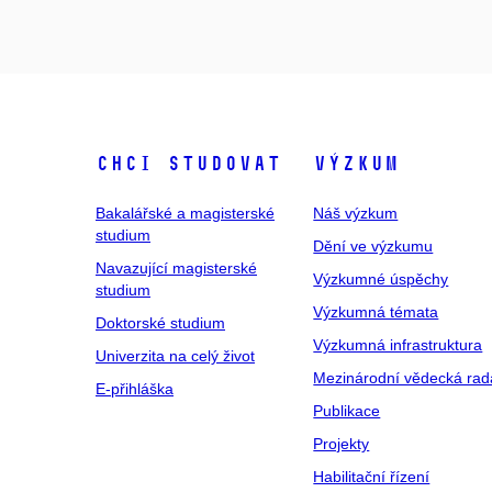
Chci studovat
Výzkum
Bakalářské a magisterské
Náš výzkum
studium
Dění ve výzkumu
Navazující magisterské
Výzkumné úspěchy
studium
Výzkumná témata
Doktorské studium
Výzkumná infrastruktura
Univerzita na celý život
Mezinárodní vědecká rad
E-přihláška
Publikace
Projekty
Habilitační řízení