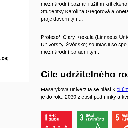
mezinárodní poznání užitím kritického
Studentky Karolína Gregorová a Ane
projektovém týmu.
Profesoři Clary Krekula (Linnaeus Uni
University, Švédsko) souhlasili se spo
mezinárodní poradní tým.
uce;
m
Cíle udržitelného r
Masarykova univerzita se hlásí k
cílů
je do roku 2030 zlepšit podmínky a kva