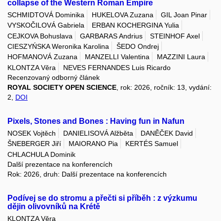
collapse of the Western Roman Empire
SCHMIDTOVÁ Dominika
HUKELOVA Zuzana
GIL Joan Pinar
VYSKOČILOVÁ Gabriela
ERBAN KOCHERGINA Yulia
CEJKOVA Bohuslava
GARBARAS Andrius
STEINHOF Axel
CIESZYŃSKA Weronika Karolina
ŠEDO Ondrej
HOFMANOVÁ Zuzana
MANZELLI Valentina
MAZZINI Laura
KLONTZA Věra
NEVES FERNANDES Luis Ricardo
Recenzovaný odborný článek
ROYAL SOCIETY OPEN SCIENCE
, rok: 2026, ročník: 13, vydání:
2,
DOI
Pixels, Stones and Bones : Having fun in Nafun
NOSEK Vojtěch
DANIELISOVÁ Alžběta
DANĚČEK David
ŠNEBERGER Jiří
MAIORANO Pia
KERTÉS Samuel
CHLACHULA Dominik
Další prezentace na konferencích
Rok: 2026, druh: Další prezentace na konferencích
Podívej se do stromu a přečti si příběh : z výzkumu
dějin olivovníků na Krétě
KLONTZA Věra