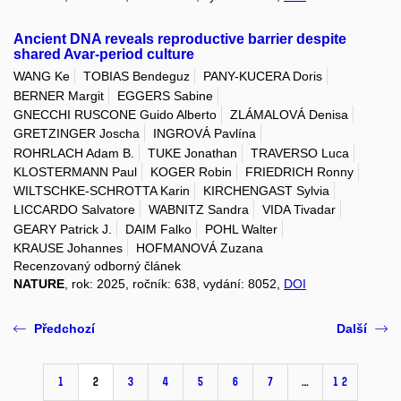
Ancient DNA reveals reproductive barrier despite
shared Avar-period culture
WANG Ke
TOBIAS Bendeguz
PANY-KUCERA Doris
BERNER Margit
EGGERS Sabine
GNECCHI RUSCONE Guido Alberto
ZLÁMALOVÁ Denisa
GRETZINGER Joscha
INGROVÁ Pavlína
ROHRLACH Adam B.
TUKE Jonathan
TRAVERSO Luca
KLOSTERMANN Paul
KOGER Robin
FRIEDRICH Ronny
WILTSCHKE-SCHROTTA Karin
KIRCHENGAST Sylvia
LICCARDO Salvatore
WABNITZ Sandra
VIDA Tivadar
GEARY Patrick J.
DAIM Falko
POHL Walter
KRAUSE Johannes
HOFMANOVÁ Zuzana
Recenzovaný odborný článek
NATURE
, rok: 2025, ročník: 638, vydání: 8052,
DOI
Předchozí
Další
1
2
3
4
5
6
7
…
12