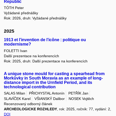
Republic
TÓTH Peter
Vyžádané přednášky
Rok: 2026, druh: Vyžádané přednášky
2025
1913 et l’invention de l’icône : politique ou
modernisme?
FOLETTI Ivan
Další prezentace na konferencích
Rok: 2025, druh: Další prezentace na konferencích
A unique stone mould for casting a spearhead from
Morkůvky in South Moravia as an example of long-
distance import in the Urnfield Period, and its
technological contribution
SALAS Milan
PŘICHYSTAL Antonín
PETŘÍK Jan
SLAVÍČEK Karel
VŠIANSKÝ Dalibor
NOSEK Vojtěch
Recenzovaný odborný článek
ARCHEOLOGICKE ROZHLEDY
, rok: 2025, ročník: 77, vydání: 2,
DOI