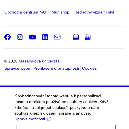
Obchodní centrum MU
Munishop
Jednotný vizuální styl
Facebook
Instagram
Youtube
LinkedIn
e-
Přidat
Přidat
Email
mail
do
do
kalendáře
kalendáře
© 2026
Masarykova univerzita
Správce webu
Prohlášení o přístupnosti
Cookies
K vyhodnocování tohoto webu a k personalizaci
obsahu a reklam používáme soubory cookies. Když
klikněte na „přijmout cookies", poskytnete nám
souhlas k jejich uložení, správě a analýze.
Upravit možnosti