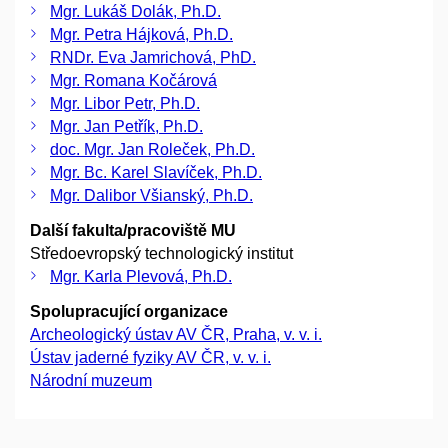
Mgr. Lukáš Dolák, Ph.D.
Mgr. Petra Hájková, Ph.D.
RNDr. Eva Jamrichová, PhD.
Mgr. Romana Kočárová
Mgr. Libor Petr, Ph.D.
Mgr. Jan Petřík, Ph.D.
doc. Mgr. Jan Roleček, Ph.D.
Mgr. Bc. Karel Slavíček, Ph.D.
Mgr. Dalibor Všianský, Ph.D.
Další fakulta/pracoviště MU
Středoevropský technologický institut
Mgr. Karla Plevová, Ph.D.
Spolupracující organizace
Archeologický ústav AV ČR, Praha, v. v. i.
Ústav jaderné fyziky AV ČR, v. v. i.
Národní muzeum