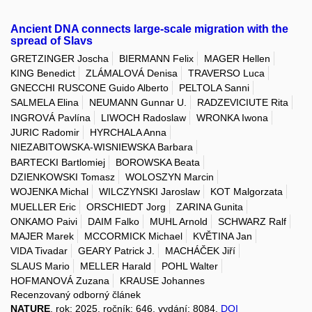
Ancient DNA connects large-scale migration with the
spread of Slavs
GRETZINGER Joscha
BIERMANN Felix
MAGER Hellen
KING Benedict
ZLÁMALOVÁ Denisa
TRAVERSO Luca
GNECCHI RUSCONE Guido Alberto
PELTOLA Sanni
SALMELA Elina
NEUMANN Gunnar U.
RADZEVICIUTE Rita
INGROVÁ Pavlína
LIWOCH Radoslaw
WRONKA Iwona
JURIC Radomir
HYRCHALA Anna
NIEZABITOWSKA-WISNIEWSKA Barbara
BARTECKI Bartlomiej
BOROWSKA Beata
DZIENKOWSKI Tomasz
WOLOSZYN Marcin
WOJENKA Michal
WILCZYNSKI Jaroslaw
KOT Malgorzata
MUELLER Eric
ORSCHIEDT Jorg
ZARINA Gunita
ONKAMO Paivi
DAIM Falko
MUHL Arnold
SCHWARZ Ralf
MAJER Marek
MCCORMICK Michael
KVĚTINA Jan
VIDA Tivadar
GEARY Patrick J.
MACHÁČEK Jiří
SLAUS Mario
MELLER Harald
POHL Walter
HOFMANOVÁ Zuzana
KRAUSE Johannes
Recenzovaný odborný článek
NATURE
, rok: 2025, ročník: 646, vydání: 8084,
DOI