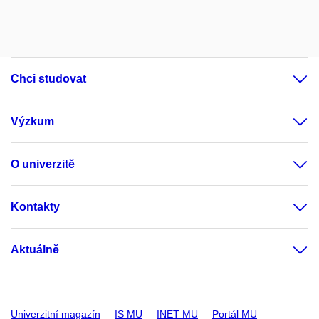
Chci studovat
Výzkum
O univerzitě
Kontakty
Aktuálně
Univerzitní magazín
IS MU
INET MU
Portál MU