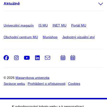
Aktuálně
Univerzitní magazín
IS MU
INET MU
Portál MU
Obchodní centrum MU
Munishop
Jednotný vizuální styl
Facebook
Instagram
Youtube
LinkedIn
e-
Přidat
Přidat
Email
mail
do
do
kalendáře
kalendáře
© 2026
Masarykova univerzita
Správce webu
Prohlášení o přístupnosti
Cookies
K vyhodnocování tohoto webu a k personalizaci