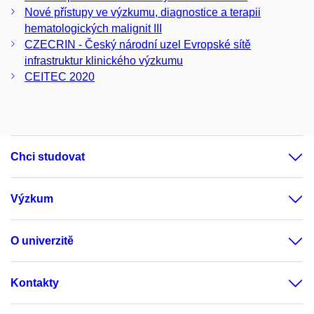
Nové přístupy ve výzkumu, diagnostice a terapii
hematologických malignit III
CZECRIN - Český národní uzel Evropské sítě
infrastruktur klinického výzkumu
CEITEC 2020
Chci studovat
Výzkum
O univerzitě
Kontakty