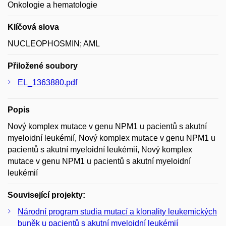
Onkologie a hematologie
Klíčová slova
NUCLEOPHOSMIN; AML
Přiložené soubory
EL_1363880.pdf
Popis
Nový komplex mutace v genu NPM1 u pacientů s akutní
myeloidní leukémií, Nový komplex mutace v genu NPM1 u
pacientů s akutní myeloidní leukémií, Nový komplex
mutace v genu NPM1 u pacientů s akutní myeloidní
leukémií
Související projekty:
Národní program studia mutací a klonality leukemických
buněk u pacientů s akutní myeloidní leukémií