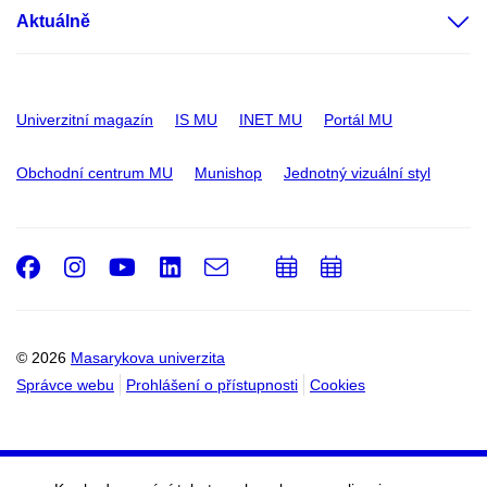
Aktuálně
Univerzitní magazín
IS MU
INET MU
Portál MU
Obchodní centrum MU
Munishop
Jednotný vizuální styl
Facebook
Instagram
Youtube
LinkedIn
e-
Přidat
Přidat
Email
mail
do
do
kalendáře
kalendáře
© 2026
Masarykova univerzita
Správce webu
Prohlášení o přístupnosti
Cookies