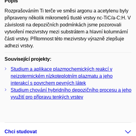
Popis
Rozprašováním Ti terče ve směsi argonu a acetylenu byly
připraveny několik mikrometrů tlusté vrstvy nc-TiC/a-C:H. V
závislosti na depozičních podmínkách jsme pozorovali
vytvoření mezivrstvy mezi substrátem a hlavní kolumnární
části vrstvy. Přítomnost této mezivrstvy výrazně zlepšuje
adhezi vrstvy.
Související projekty:
Studium a aplikace plazmochemických reakcí v
neizotermickém nízkoteplotním plazmatu a jeho
interakcí s povrchem pevných látek
Studium chování hybridního depozičního procesu a jeho
využití pro přípravu tenkých vrstev
Chci studovat