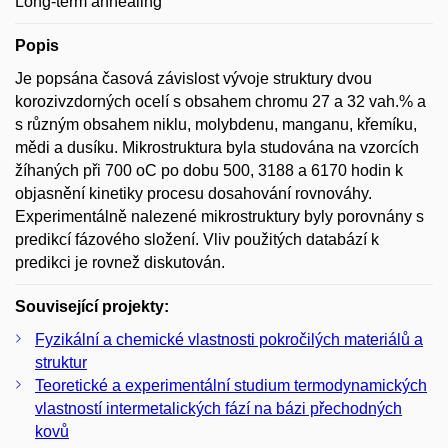
Long-term annealing
Popis
Je popsána časová závislost vývoje struktury dvou
korozivzdorných ocelí s obsahem chromu 27 a 32 vah.% a
s různým obsahem niklu, molybdenu, manganu, křemíku,
mědi a dusíku. Mikrostruktura byla studována na vzorcích
žíhaných při 700 oC po dobu 500, 3188 a 6170 hodin k
objasnění kinetiky procesu dosahování rovnováhy.
Experimentálně nalezené mikrostruktury byly porovnány s
predikcí fázového složení. Vliv použitých databází k
predikci je rovnež diskutován.
Související projekty:
Fyzikální a chemické vlastnosti pokročilých materiálů a
struktur
Teoretické a experimentální studium termodynamických
vlastností intermetalických fází na bázi přechodných
kovů