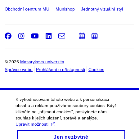
Obchodní centrum MU
Munishop
Jednotný vizuální styl
Facebook
Instagram
Youtube
LinkedIn
e-
Přidat
Přidat
Email
mail
do
do
kalendáře
kalendáře
© 2026
Masarykova univerzita
Správce webu
Prohlášení o přístupnosti
Cookies
K vyhodnocování tohoto webu a k personalizaci
obsahu a reklam používáme soubory cookies. Když
klikněte na „přijmout cookies", poskytnete nám
souhlas k jejich uložení, správě a analýze.
Upravit možnosti
Jen nezbytné