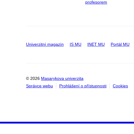
profesorem
Univerzitní magazín
IS MU
INET MU
Portál MU
© 2026
Masarykova univerzita
Správce webu
Prohlášení o přístupnosti
Cookies