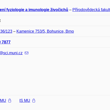
ení fyziologie a imunologie živočichů
–
Přírodovědecká fakul
t
D36/123
–
Kamenice 753/5, Bohunice, Brno
9
7877
@sci.muni.cz
l MU
IS MU