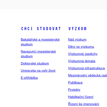
Chci studovat
Výzkum
Bakalářské a magisterské
Náš výzkum
studium
Dění ve výzkumu
Navazující magisterské
Výzkumné úspěchy
studium
Výzkumná témata
Doktorské studium
Výzkumná infrastruktura
Univerzita na celý život
Mezinárodní vědecká rad
E-přihláška
Publikace
Projekty
Habilitační řízení
Řízení ke jmenování