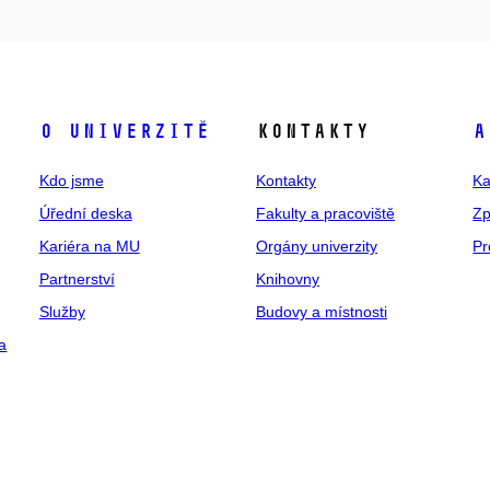
O univerzitě
Kontakty
A
Kdo jsme
Kontakty
Ka
Úřední deska
Fakulty a pracoviště
Zp
Kariéra na MU
Orgány univerzity
Pr
Partnerství
Knihovny
Služby
Budovy a místnosti
a