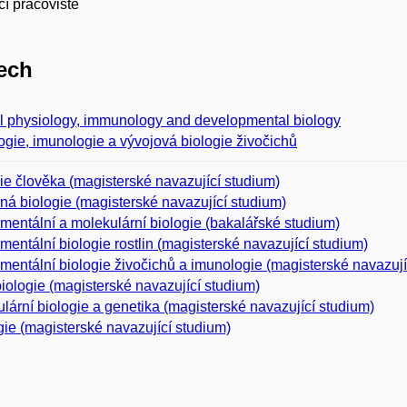
í pracoviště
ech
 physiology, immunology and developmental biology
ogie, imunologie a vývojová biologie živočichů
ie člověka (magisterské navazující studium)
á biologie (magisterské navazující studium)
mentální a molekulární biologie (bakalářské studium)
mentální biologie rostlin (magisterské navazující studium)
mentální biologie živočichů a imunologie (magisterské navazují
iologie (magisterské navazující studium)
lární biologie a genetika (magisterské navazující studium)
gie (magisterské navazující studium)