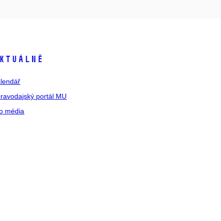
ktuálně
lendář
ravodajský portál MU
o média