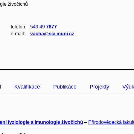
gie živočichů
telefon:
549 49
7877
e‑mail:
vacha@sci.muni.cz
l
Kvalifikace
Publikace
Projekty
Výu
ení fyziologie a imunologie živočichů
–
Přírodovědecká fakul