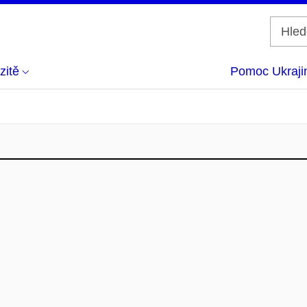
zitě
Pomoc Ukraji