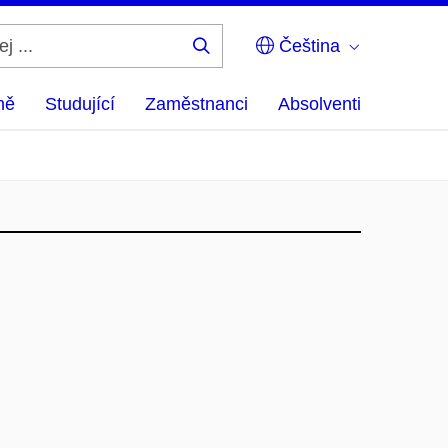
Čeština
Hledej
...
ně
Studující
Zaměstnanci
Absolventi