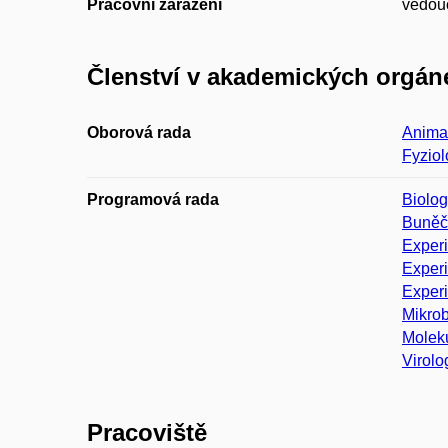
Pracovní zařazení
vedouc
Členství v akademických orgán
Oborová rada
Animal
Fyziol
Programová rada
Biolog
Buněčn
Experi
Experi
Experi
Mikrob
Moleku
Virolo
Pracoviště