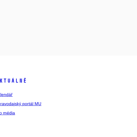
ktuálně
lendář
ravodajský portál MU
o média