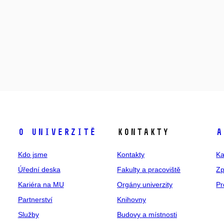
O univerzitě
Kontakty
A
Kdo jsme
Kontakty
Ka
Úřední deska
Fakulty a pracoviště
Zp
Kariéra na MU
Orgány univerzity
Pr
Partnerství
Knihovny
Služby
Budovy a místnosti