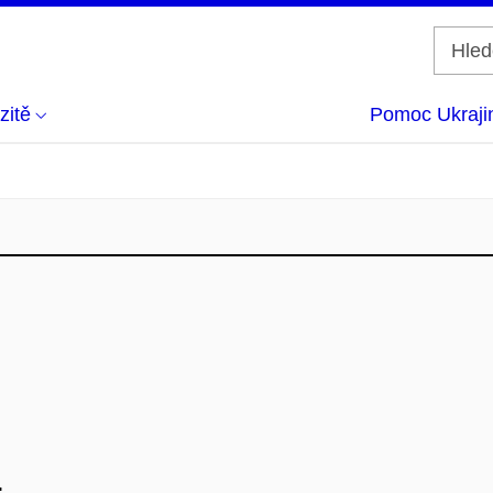
zitě
Pomoc Ukraji
.