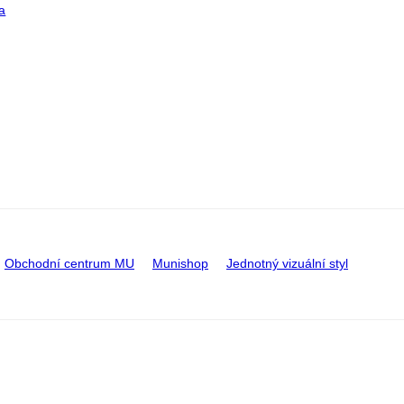
a
Obchodní centrum MU
Munishop
Jednotný vizuální styl