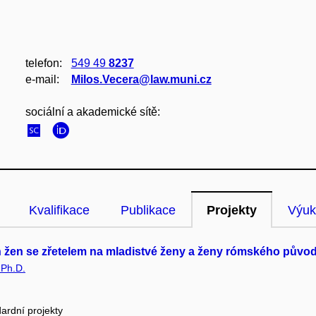
telefon:
549 49
8237
e‑mail:
Milos.Vecera@law.muni.cz
sociální a akademické sítě:
Kvalifikace
Publikace
Projekty
Výuk
ch žen se zřetelem na mladistvé ženy a ženy rómského půvo
 Ph.D.
ardní projekty