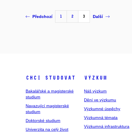
1
2
3
Předchozí
Další
Chci studovat
Výzkum
Bakalářské a magisterské
Náš výzkum
studium
Dění ve výzkumu
Navazující magisterské
Výzkumné úspěchy
studium
Výzkumná témata
Doktorské studium
Výzkumná infrastruktura
Univerzita na celý život