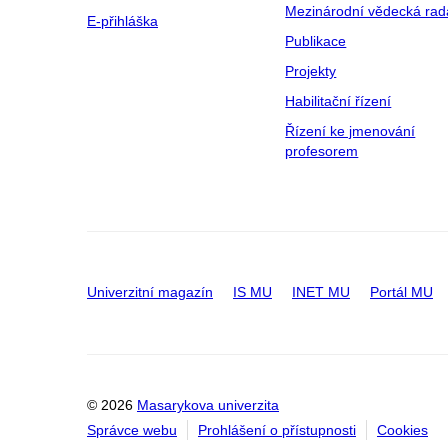
Mezinárodní vědecká rad
E-přihláška
Publikace
Projekty
Habilitační řízení
Řízení ke jmenování
profesorem
Univerzitní magazín
IS MU
INET MU
Portál MU
© 2026
Masarykova univerzita
Správce webu
Prohlášení o přístupnosti
Cookies