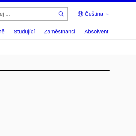
Čeština
Hledej
...
ně
Studující
Zaměstnanci
Absolventi