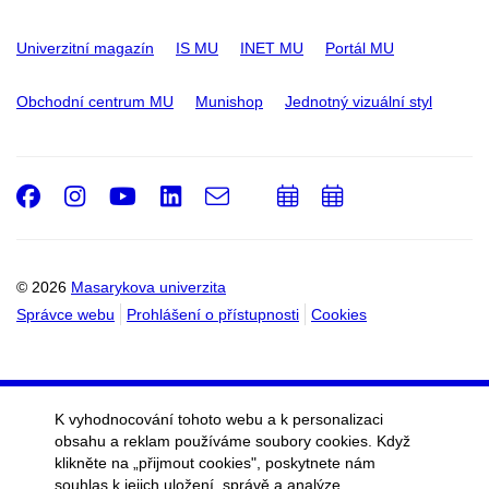
Univerzitní magazín
IS MU
INET MU
Portál MU
Obchodní centrum MU
Munishop
Jednotný vizuální styl
Facebook
Instagram
Youtube
LinkedIn
e-
Přidat
Přidat
Email
mail
do
do
kalendáře
kalendáře
© 2026
Masarykova univerzita
Správce webu
Prohlášení o přístupnosti
Cookies
K vyhodnocování tohoto webu a k personalizaci
obsahu a reklam používáme soubory cookies. Když
klikněte na „přijmout cookies", poskytnete nám
souhlas k jejich uložení, správě a analýze.