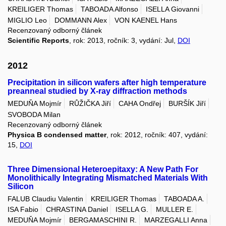
KREILIGER Thomas
TABOADA Alfonso
ISELLA Giovanni
MIGLIO Leo
DOMMANN Alex
VON KAENEL Hans
Recenzovaný odborný článek
Scientific Reports
, rok: 2013, ročník: 3, vydání: Jul,
DOI
2012
Precipitation in silicon wafers after high temperature
preanneal studied by X-ray diffraction methods
MEDUŇA Mojmír
RŮŽIČKA Jiří
CAHA Ondřej
BURŠÍK Jiří
SVOBODA Milan
Recenzovaný odborný článek
Physica B condensed matter
, rok: 2012, ročník: 407, vydání:
15,
DOI
Three Dimensional Heteroepitaxy: A New Path For
Monolithically Integrating Mismatched Materials With
Silicon
FALUB Claudiu Valentin
KREILIGER Thomas
TABOADA A.
ISA Fabio
CHRASTINA Daniel
ISELLA G.
MULLER E.
MEDUŇA Mojmír
BERGAMASCHINI R.
MARZEGALLI Anna