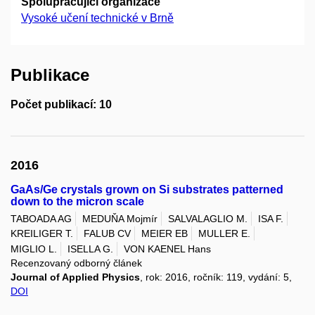
Spolupracující organizace
Vysoké učení technické v Brně
Publikace
Počet publikací: 10
2016
GaAs/Ge crystals grown on Si substrates patterned
down to the micron scale
TABOADA AG
MEDUŇA Mojmír
SALVALAGLIO M.
ISA F.
KREILIGER T.
FALUB CV
MEIER EB
MULLER E.
MIGLIO L.
ISELLA G.
VON KAENEL Hans
Recenzovaný odborný článek
Journal of Applied Physics
, rok: 2016, ročník: 119, vydání: 5,
DOI