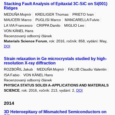
Stacking Fault Analysis of Epitaxial 3C-SiC on Si(001)
Ridges
MEDUŇA Mojmír
KREILIGER Thomas
PRIETO Ivan
MAUCERI Marco
PUGLISI Marco
MANCARELLA Fulvio
LA VIA Francesco
CRIPPA Danilo
MIGLIO Leo
VON KÄNEL Hans
Recenzovaný odborný článek
Materials Science Forum
, rok: 2016, ročník: 858, vydání: May,
DOI
Strain relaxation in Ge microcrystals studied by high-
resolution X-ray diffraction
ROZBOŘIL Jakub
MEDUŇA Mojmír
FALUB Claudiu Valentin
ISA Fabio
VON KÄNEL Hans
Recenzovaný odborný článek
PHYSICA STATUS SOLIDI A-APPLICATIONS AND MATERIALS
SCIENCE
, rok: 2016, ročník: 213, vydání: 2,
DOI
2014
3D Heteroepitaxy of Mismatched Semiconductors on