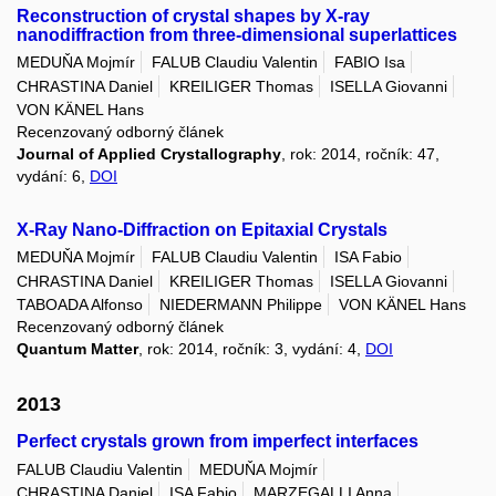
Reconstruction of crystal shapes by X-ray
nanodiffraction from three-dimensional superlattices
MEDUŇA Mojmír
FALUB Claudiu Valentin
FABIO Isa
CHRASTINA Daniel
KREILIGER Thomas
ISELLA Giovanni
VON KÄNEL Hans
Recenzovaný odborný článek
Journal of Applied Crystallography
, rok: 2014, ročník: 47,
vydání: 6,
DOI
X-Ray Nano-Diffraction on Epitaxial Crystals
MEDUŇA Mojmír
FALUB Claudiu Valentin
ISA Fabio
CHRASTINA Daniel
KREILIGER Thomas
ISELLA Giovanni
TABOADA Alfonso
NIEDERMANN Philippe
VON KÄNEL Hans
Recenzovaný odborný článek
Quantum Matter
, rok: 2014, ročník: 3, vydání: 4,
DOI
2013
Perfect crystals grown from imperfect interfaces
FALUB Claudiu Valentin
MEDUŇA Mojmír
CHRASTINA Daniel
ISA Fabio
MARZEGALLI Anna