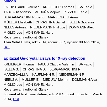
Silicon
FALUB Claudiu Valentin
KREILIGER Thomas
ISA Fabio
TABOADA Alfonso
MEDUŇA Mojmír
PEZZOLI Fabio
BERGAMASCHINI Roberto
MARZEGALLI Anna
MÜLLER Elisabeth
CHRASTINA Daniel
ISELLA Giovanni
NEELS Antonia
NIEDERMANN Philippe
DOMMANN Alex
MIGLIO Leo
VON KÄNEL Hans
Recenzovaný odborný článek
Thin Solid Films
, rok: 2014, ročník: 557, vydání: 30 April 2014,
DOI
Epitaxial Ge-crystal arrays for X-ray detection
KREILIGER Thomas
FALUB Claudiu Valentin
ISA Fabio
ISELLA G.
CHRASTINA D.
BERGAMASCHINI R.
MARZEGALLI A.
KAUFMANN R.
NIEDERMANN P.
NEELS A.
MÜLLER E.
MEDUŇA Mojmír
DOMMANN Alex
MIGLIO Leo
VON KANEL Hans
Recenzovaný odborný článek
Journal of Instrumentation
, rok: 2014, ročník: 9, vydání: March
2014,
DOI