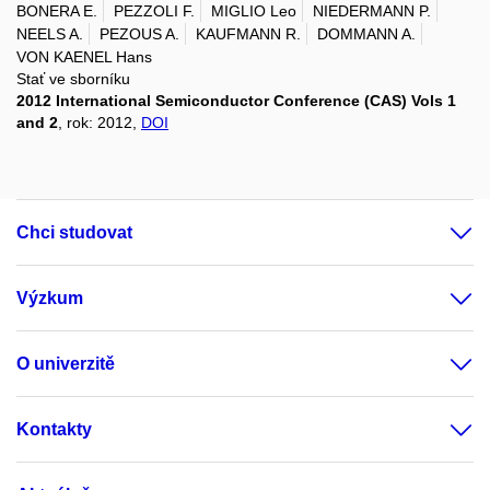
BONERA E.
PEZZOLI F.
MIGLIO Leo
NIEDERMANN P.
NEELS A.
PEZOUS A.
KAUFMANN R.
DOMMANN A.
VON KAENEL Hans
Stať ve sborníku
2012 International Semiconductor Conference (CAS) Vols 1
and 2
, rok: 2012,
DOI
Chci studovat
Výzkum
O univerzitě
Kontakty