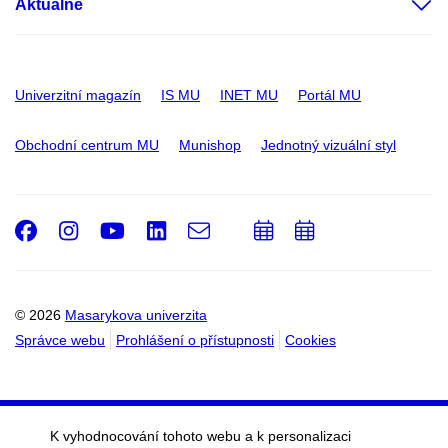
Aktuálně
Univerzitní magazín
IS MU
INET MU
Portál MU
Obchodní centrum MU
Munishop
Jednotný vizuální styl
Facebook
Instagram
Youtube
LinkedIn
e-
Přidat
Přidat
Email
mail
do
do
kalendáře
kalendáře
© 2026
Masarykova univerzita
Správce webu
Prohlášení o přístupnosti
Cookies
K vyhodnocování tohoto webu a k personalizaci