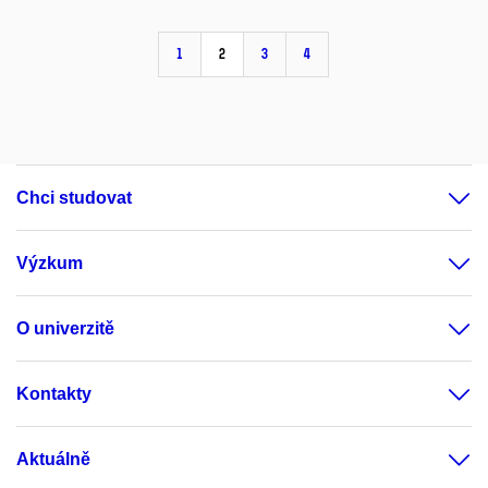
1
2
3
4
Chci studovat
Výzkum
O univerzitě
Kontakty
Aktuálně