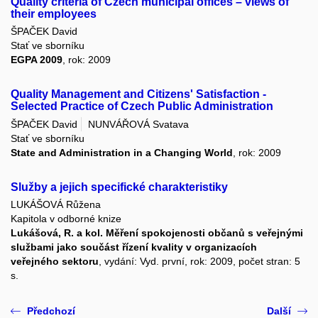
Quality criteria of Czech municipal offices – views of
their employees
ŠPAČEK David
Stať ve sborníku
EGPA 2009
, rok: 2009
Quality Management and Citizens' Satisfaction -
Selected Practice of Czech Public Administration
ŠPAČEK David
NUNVÁŘOVÁ Svatava
Stať ve sborníku
State and Administration in a Changing World
, rok: 2009
Služby a jejich specifické charakteristiky
LUKÁŠOVÁ Růžena
Kapitola v odborné knize
Lukášová, R. a kol. Měření spokojenosti občanů s veřejnými
službami jako součást řízení kvality v organizacích
veřejného sektoru
, vydání: Vyd. první, rok: 2009, počet stran: 5
s.
Předchozí
Další