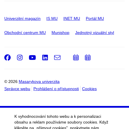
Univerzitní magazín
IS MU
INET MU
Portál MU
Obchodní centrum MU
Munishop
Jednotný vizuální styl
Facebook
Instagram
Youtube
LinkedIn
e-
Přidat
Přidat
Email
mail
do
do
kalendáře
kalendáře
© 2026
Masarykova univerzita
Správce webu
Prohlášení o přístupnosti
Cookies
K vyhodnocování tohoto webu a k personalizaci
obsahu a reklam používáme soubory cookies. Když
klikněte na „přijmout cookies", poskytnete nám