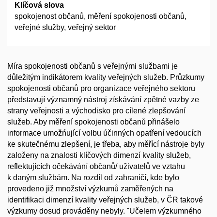
Klíčová slova
spokojenost občanů, měření spokojenosti občanů,
veřejné služby, veřejný sektor
Míra spokojenosti občanů s veřejnými službami je
důležitým indikátorem kvality veřejných služeb. Průzkumy
spokojenosti občanů pro organizace veřejného sektoru
představují významný nástroj získávání zpětné vazby ze
strany veřejnosti a východisko pro cílené zlepšování
služeb. Aby měření spokojenosti občanů přinášelo
informace umožńující volbu účinných opatření vedoucích
ke skutečnému zlepšení, je třeba, aby měřící nástroje byly
založeny na znalosti klíčových dimenzí kvality služeb,
reflektujících očekávání občanů/ uživatelů ve vztahu
k daným službám. Na rozdíl od zahraničí, kde bylo
provedeno již množství výzkumů zaměřených na
identifikaci dimenzí kvality veřejných služeb, v ČR takové
výzkumy dosud prováděny nebyly. ˇUčelem výzkumného