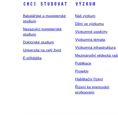
Chci studovat
Výzkum
Bakalářské a magisterské
Náš výzkum
studium
Dění ve výzkumu
Navazující magisterské
Výzkumné úspěchy
studium
Výzkumná témata
Doktorské studium
Výzkumná infrastruktura
Univerzita na celý život
Mezinárodní vědecká rad
E-přihláška
Publikace
Projekty
Habilitační řízení
Řízení ke jmenování
profesorem