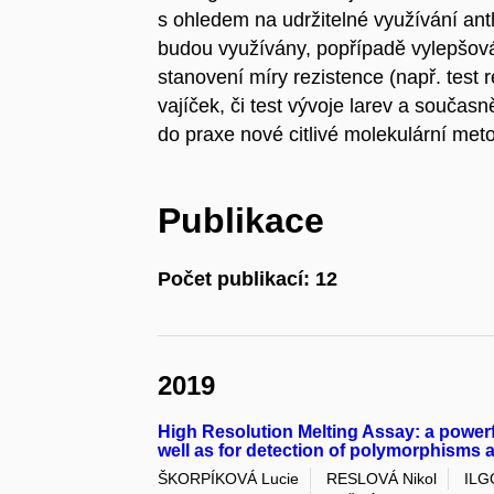
s ohledem na udržitelné využívání ant
budou využívány, popřípadě vylepšová
stanovení míry rezistence (např. test r
vajíček, či test vývoje larev a souča
do praxe nové citlivé molekulární met
Publikace
Počet publikací: 12
2019
High Resolution Melting Assay: a powerf
well as for detection of polymorphisms 
ŠKORPÍKOVÁ Lucie
RESLOVÁ Nikol
ILG