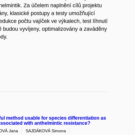
helmintik. Za účelem naplnění cílů projektu
ny, klasické postupy a testy umožňující
edukce počtu vajíček ve výkalech, test líhnutí
sně budou vyvíjeny, optimalizovány a zaváděny
ody.
ul method usable for species differentiation as
associated with anthelmintic resistance?
OVÁ Jana
SAJDÁKOVÁ Simona