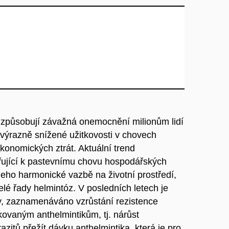
vě způsobují závažná onemocnění milionům lidí
 výrazně snížené užitkovosti v chovech
onomických ztrát. Aktuální trend
ěřující k pastevnímu chovu hospodářských
 jeho harmonické vazbě na životní prostředí,
elé řady helmintóz. V posledních letech je
y, zaznamenáváno vzrůstání rezistence
kovaným anthelmintikům, tj. nárůst
zitů přežít dávku anthelmintika, která je pro