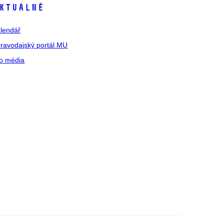
ktuálně
lendář
ravodajský portál MU
o média