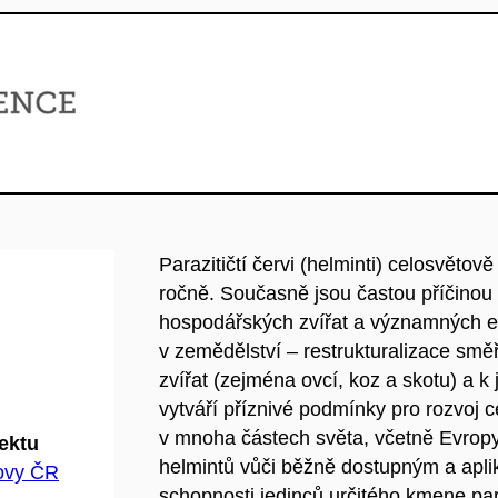
Parazitičtí červi (helminti) celosvěto
ročně. Současně jsou častou příčinou
hospodářských zvířat a významných ek
v zemědělství – restrukturalizace sm
zvířat (zejména ovcí, koz a skotu) a k
vytváří příznivé podmínky pro rozvoj c
v mnoha částech světa, včetně Evrop
jektu
helmintů vůči běžně dostupným a apli
hovy ČR
schopnosti jedinců určitého kmene para