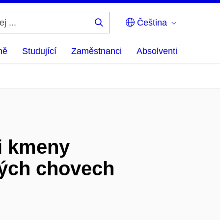
Čeština
Hledej
...
ně
Studující
Zaměstnanci
Absolventi
mi kmeny
kých chovech