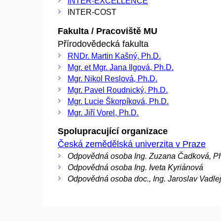
INTER-EXCELLENCE
INTER-COST
Fakulta / Pracoviště MU
Přírodovědecká fakulta
RNDr. Martin Kašný, Ph.D.
Mgr. et Mgr. Jana Ilgová, Ph.D.
Mgr. Nikol Reslová, Ph.D.
Mgr. Pavel Roudnický, Ph.D.
Mgr. Lucie Škorpíková, Ph.D.
Mgr. Jiří Vorel, Ph.D.
Spolupracující organizace
Česká zemědělská univerzita v Praze
Odpovědná osoba Ing. Zuzana Čadková, Ph
Odpovědná osoba Ing. Iveta Kyriánová
Odpovědná osoba doc., Ing. Jaroslav Vadlej