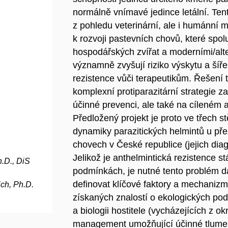
normálně vnímavé jedince letální. Tent
z pohledu veterinární, ale i humánní 
k rozvoji pastevních chovů, které spol
hospodářských zvířat a moderními/alte
významně zvyšují riziko výskytu a šířen
rezistence vůči terapeutikům. Řešení 
komplexní protiparazitární strategie z
účinné prevenci, ale také na cíleném
Předložený projekt je proto ve třech s
dynamiky parazitických helmintů u pře
chovech v České republice (jejich diag
Jelikož je anthelmintická rezistence s
.D., DiS
podmínkách, je nutné tento problém d
definovat klíčové faktory a mechanizmy
ch, Ph.D.
získaných znalostí o ekologických pod
a biologii hostitele (vycházejících z o
management umožňující účinné tlumen