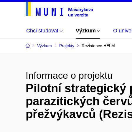
Chci studovat
Výzkum
O univer
Výzkum
Projekty
Rezistence HELM
Informace o projektu
Pilotní strategický
parazitických čer
přežvýkavců (Rezi