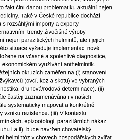
o fakt činí danou problematiku aktuální nejen
medicíny. Také v České republice dochází
u s rozsáhlými importy a exporty
rnativními trendy živočišné výroby
í nejen parazitických helmintů, ale i jejich
této situace vyžaduje implementaci nové
aložené na včasné a spolehlivé diagnostice,
 a ekonomickém využívání anthelmintik.
těžejních okruzích zaměřen na (i) stanovení
žvýkavců (ovcí, koz a skotu) ve vybraných
nostika, druhová/rodová determinace). (ii)
tále častěji zaznamenávána i v našich
ále systematicky mapovat a konkrétně
 vzniku rezistence. (iii) V kontextu
mínkách, epizootologii parazitárních nákaz
kruhu i a ii), bude navržen chovatelský
í helmintóz v chovech hospodářských zvířat