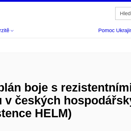
zitě
Pomoc Ukraji
 plán boje s rezistentní
vů v českých hospodářs
stence HELM)