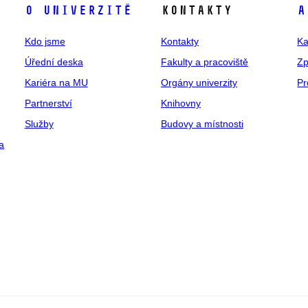
O univerzitě
Kontakty
A
Kdo jsme
Kontakty
Ka
Úřední deska
Fakulty a pracoviště
Zp
Kariéra na MU
Orgány univerzity
Pr
Partnerství
Knihovny
Služby
Budovy a místnosti
a