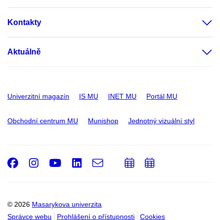
Kontakty
Aktuálně
Univerzitní magazín
IS MU
INET MU
Portál MU
Obchodní centrum MU
Munishop
Jednotný vizuální styl
Facebook
Instagram
Youtube
LinkedIn
e-
Přidat
Přidat
Email
mail
do
do
kalendáře
kalendáře
© 2026
Masarykova univerzita
Správce webu
Prohlášení o přístupnosti
Cookies