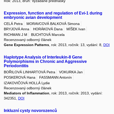
Rok: 2013, druh: Vyžádané přednášky
Expression, function and regulation of Evi-1 during
embryonic avian development
CELÁ Petra
MORAVCOVÁ BALKOVÁ Simona
BRYJOVÁ Anna
HORÁKOVÁ Dana
MÍŠEK Ivan
RICHMAN J M
BUCHTOVÁ Marcela
Recenzovaný odborný článek
Gene Expression Patterns
, rok: 2013, ročník: 13, vydání: 8,
DOI
Haplotype Analysis of Interleukin-8 Gene
Polymorphisms in Chronic and Aggressive
Periodontitis
BOŘILOVÁ LINHARTOVÁ Petra
VOKURKA Jan
POSKEROVÁ Hana
FASSMANN Antonín
IZAKOVIČOVÁ HOLLÁ Lydie
Recenzovaný odborný článek
Mediators of Inflammation
, rok: 2013, ročník: 2013, vydání:
342351,
DOI
Inkluzní cysty novorozenců