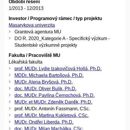
Období řešení
1/2013 - 12/2013
Investor / Programový rámec / typ projektu
Masarykova univerzita
Grantová agentura MU
DO R. 2020_Kategorie A - Specifický výzkum -
Studentské výzkumné projekty
Fakulta / Pracoviště MU
Lékařská fakulta
prof. MUDr. Lydie Izakovičová Hollá, Ph.D.
MDDr. Michaela Bartošová, Ph.D.
MUDr. Alena Bryšová, Ph.D.
doc. MUDr. Oliver Bulik, Ph.D.
doc. MUDr. Pavlína Černochová, Ph.D.
MUDr. et MUDr. Zdeněk Daněk, Ph.D.
prof. MUDr. Antonín Fassmann, CSc.
prof. MUDr. Martina Kukletová, CSc.
MUDr. Ondřej Liberda, Ph.D.
doc. MUDr. Milan Machálka, CSc.