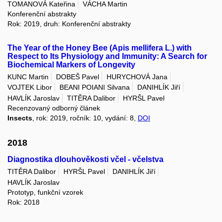
TOMANOVÁ Kateřina
VÁCHA Martin
Konferenční abstrakty
Rok: 2019, druh: Konferenční abstrakty
The Year of the Honey Bee (Apis mellifera L.) with
Respect to Its Physiology and Immunity: A Search for
Biochemical Markers of Longevity
KUNC Martin
DOBEŠ Pavel
HURYCHOVÁ Jana
VOJTEK Libor
BEANI POIANI Silvana
DANIHLÍK Jiří
HAVLÍK Jaroslav
TITĚRA Dalibor
HYRŠL Pavel
Recenzovaný odborný článek
Insects
, rok: 2019, ročník: 10, vydání: 8,
DOI
2018
Diagnostika dlouhověkosti včel - včelstva
TITĚRA Dalibor
HYRŠL Pavel
DANIHLÍK Jiří
HAVLÍK Jaroslav
Prototyp, funkční vzorek
Rok: 2018