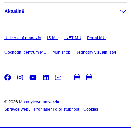
Aktuálně
Univerzitní magazín
IS MU
INET MU
Portál MU
Obchodní centrum MU
Munishop
Jednotný vizuální styl
Facebook
Instagram
Youtube
LinkedIn
e-
Přidat
Přidat
Email
mail
do
do
kalendáře
kalendáře
© 2026
Masarykova univerzita
Správce webu
Prohlášení o přístupnosti
Cookies