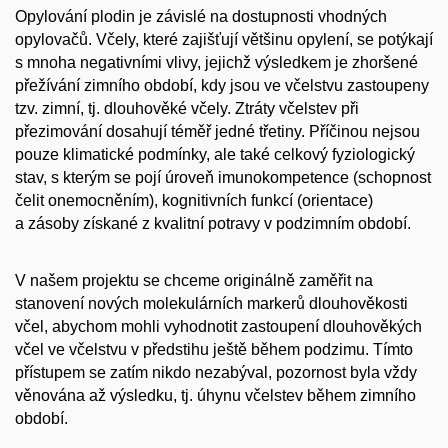
Opylování plodin je závislé na dostupnosti vhodných
opylovačů. Včely, které zajišťují většinu opylení, se potýkají
s mnoha negativními vlivy, jejichž výsledkem je zhoršené
přežívání zimního období, kdy jsou ve včelstvu zastoupeny
tzv. zimní, tj. dlouhověké včely. Ztráty včelstev při
přezimování dosahují téměř jedné třetiny. Příčinou nejsou
pouze klimatické podmínky, ale také celkový fyziologický
stav, s kterým se pojí úroveň imunokompetence (schopnost
čelit onemocněním), kognitivních funkcí (orientace)
a zásoby získané z kvalitní potravy v podzimním období.
V našem projektu se chceme originálně zaměřit na
stanovení nových molekulárních markerů dlouhověkosti
včel, abychom mohli vyhodnotit zastoupení dlouhověkých
včel ve včelstvu v předstihu ještě během podzimu. Tímto
přístupem se zatím nikdo nezabýval, pozornost byla vždy
věnována až výsledku, tj. úhynu včelstev během zimního
období.