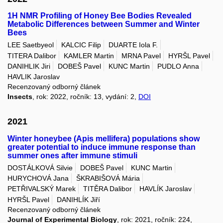
1H NMR Profiling of Honey Bee Bodies Revealed
Metabolic Differences between Summer and Winter
Bees
LEE Saetbyeol
KALCIC Filip
DUARTE Iola F.
TITERA Dalibor
KAMLER Martin
MRNA Pavel
HYRŠL Pavel
DANIHLIK Jiri
DOBEŠ Pavel
KUNC Martin
PUDLO Anna
HAVLIK Jaroslav
Recenzovaný odborný článek
Insects
, rok: 2022, ročník: 13, vydání: 2,
DOI
2021
Winter honeybee (Apis mellifera) populations show
greater potential to induce immune response than
summer ones after immune stimuli
DOSTÁLKOVÁ Silvie
DOBEŠ Pavel
KUNC Martin
HURYCHOVÁ Jana
ŠKRABIŠOVÁ Mária
PETŘIVALSKÝ Marek
TITĚRA Dalibor
HAVLÍK Jaroslav
HYRŠL Pavel
DANIHLÍK Jiří
Recenzovaný odborný článek
Journal of Experimental Biology
, rok: 2021, ročník: 224,