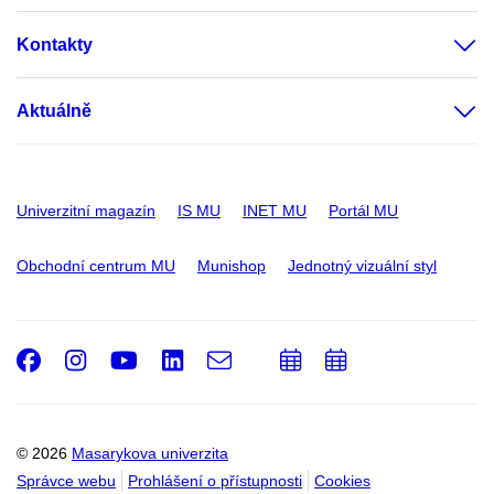
Kontakty
Aktuálně
Univerzitní magazín
IS MU
INET MU
Portál MU
Obchodní centrum MU
Munishop
Jednotný vizuální styl
Facebook
Instagram
Youtube
LinkedIn
e-
Přidat
Přidat
Email
mail
do
do
kalendáře
kalendáře
© 2026
Masarykova univerzita
Správce webu
Prohlášení o přístupnosti
Cookies