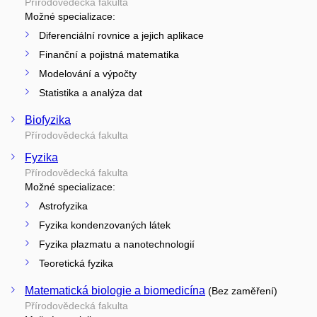
Přírodovědecká fakulta
Možné specializace:
Diferenciální rovnice a jejich aplikace
Finanční a pojistná matematika
Modelování a výpočty
Statistika a analýza dat
Biofyzika
Přírodovědecká fakulta
Fyzika
Přírodovědecká fakulta
Možné specializace:
Astrofyzika
Fyzika kondenzovaných látek
Fyzika plazmatu a nanotechnologií
Teoretická fyzika
Matematická biologie a biomedicína
(Bez zaměření)
Přírodovědecká fakulta