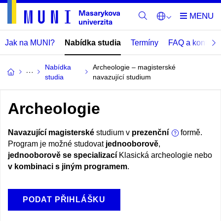
Jak na MUNI?
Nabídka studia
Termíny
FAQ a kontakt
Nabídka
Archeologie – magisterské
studia
navazující studium
Archeologie
Navazující magisterské
studium v
prezenční
formě.
Program je možné studovat
jednooborově
,
jednooborově se specializací
Klasická archeologie nebo
v kombinaci s jiným programem
.
PODAT PŘIHLÁŠKU