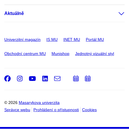
Aktuálně
Univerzitní magazín
IS MU
INET MU
Portál MU
Obchodní centrum MU
Munishop
Jednotný vizuální styl
Facebook
Instagram
Youtube
LinkedIn
e-
Přidat
Přidat
Email
mail
do
do
kalendáře
kalendáře
© 2026
Masarykova univerzita
Správce webu
Prohlášení o přístupnosti
Cookies