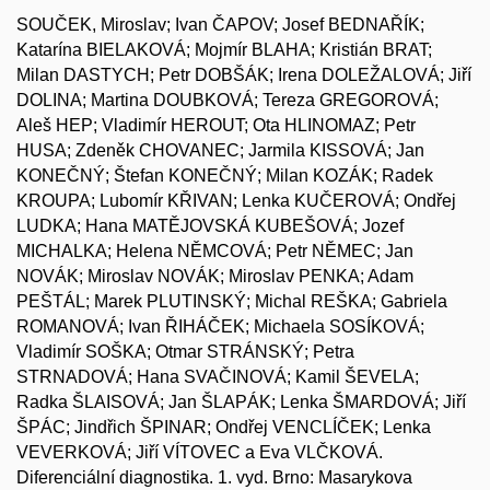
SOUČEK, Miroslav; Ivan ČAPOV; Josef BEDNAŘÍK;
Katarína BIELAKOVÁ; Mojmír BLAHA; Kristián BRAT;
Milan DASTYCH; Petr DOBŠÁK; Irena DOLEŽALOVÁ; Jiří
DOLINA; Martina DOUBKOVÁ; Tereza GREGOROVÁ;
Aleš HEP; Vladimír HEROUT; Ota HLINOMAZ; Petr
HUSA; Zdeněk CHOVANEC; Jarmila KISSOVÁ; Jan
KONEČNÝ; Štefan KONEČNÝ; Milan KOZÁK; Radek
KROUPA; Lubomír KŘIVAN; Lenka KUČEROVÁ; Ondřej
LUDKA; Hana MATĚJOVSKÁ KUBEŠOVÁ; Jozef
MICHALKA; Helena NĚMCOVÁ; Petr NĚMEC; Jan
NOVÁK; Miroslav NOVÁK; Miroslav PENKA; Adam
PEŠTÁL; Marek PLUTINSKÝ; Michal REŠKA; Gabriela
ROMANOVÁ; Ivan ŘIHÁČEK; Michaela SOSÍKOVÁ;
Vladimír SOŠKA; Otmar STRÁNSKÝ; Petra
STRNADOVÁ; Hana SVAČINOVÁ; Kamil ŠEVELA;
Radka ŠLAISOVÁ; Jan ŠLAPÁK; Lenka ŠMARDOVÁ; Jiří
ŠPÁC; Jindřich ŠPINAR; Ondřej VENCLÍČEK; Lenka
VEVERKOVÁ; Jiří VÍTOVEC a Eva VLČKOVÁ.
Diferenciální diagnostika. 1. vyd. Brno: Masarykova