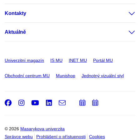
Kontakty
Aktuálně
Univerzitní magazín
IS MU
INET MU
Portál MU
Obchodní centrum MU
Munishop
Jednotný vizuální styl
Facebook
Instagram
Youtube
LinkedIn
e-
Přidat
Přidat
Email
mail
do
do
kalendáře
kalendáře
© 2026
Masarykova univerzita
Správce webu
Prohlášení o přístupnosti
Cookies