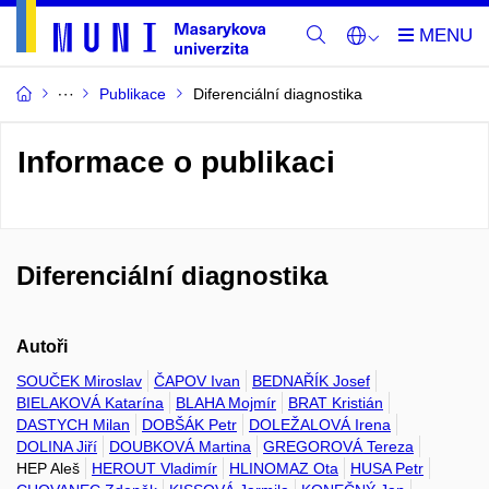
Publikace
Diferenciální diagnostika
Informace o publikaci
Diferenciální diagnostika
Autoři
SOUČEK Miroslav
ČAPOV Ivan
BEDNAŘÍK Josef
BIELAKOVÁ Katarína
BLAHA Mojmír
BRAT Kristián
DASTYCH Milan
DOBŠÁK Petr
DOLEŽALOVÁ Irena
DOLINA Jiří
DOUBKOVÁ Martina
GREGOROVÁ Tereza
HEP Aleš
HEROUT Vladimír
HLINOMAZ Ota
HUSA Petr