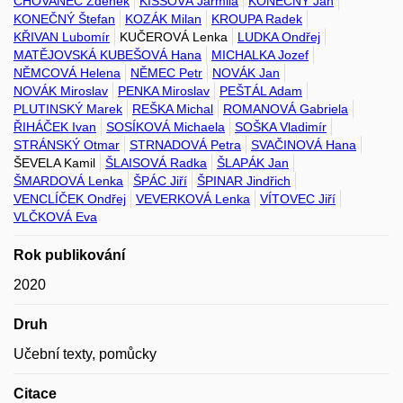
CHOVANEC Zdeněk
KISSOVÁ Jarmila
KONEČNÝ Jan
KONEČNÝ Štefan
KOZÁK Milan
KROUPA Radek
KŘIVAN Lubomír
KUČEROVÁ Lenka
LUDKA Ondřej
MATĚJOVSKÁ KUBEŠOVÁ Hana
MICHALKA Jozef
NĚMCOVÁ Helena
NĚMEC Petr
NOVÁK Jan
NOVÁK Miroslav
PENKA Miroslav
PEŠTÁL Adam
PLUTINSKÝ Marek
REŠKA Michal
ROMANOVÁ Gabriela
ŘIHÁČEK Ivan
SOSÍKOVÁ Michaela
SOŠKA Vladimír
STRÁNSKÝ Otmar
STRNADOVÁ Petra
SVAČINOVÁ Hana
ŠEVELA Kamil
ŠLAISOVÁ Radka
ŠLAPÁK Jan
ŠMARDOVÁ Lenka
ŠPÁC Jiří
ŠPINAR Jindřich
VENCLÍČEK Ondřej
VEVERKOVÁ Lenka
VÍTOVEC Jiří
VLČKOVÁ Eva
Rok publikování
2020
Druh
Učební texty, pomůcky
Citace